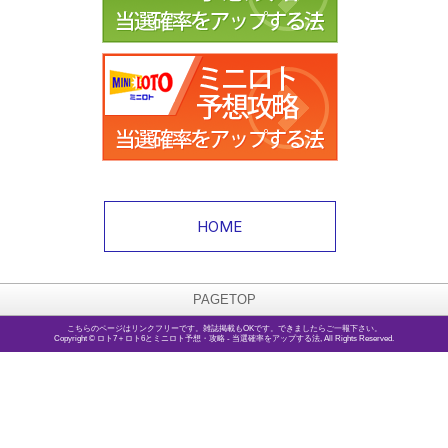
HOME
PAGETOP
こちらのページはリンクフリーです。雑誌掲載もOKです。できましたらご一報下さい。
Copyright ©
ロト7＋ロト6とミニロト予想・攻略 - 当選確率をアップする法
, All Rights Reserved.