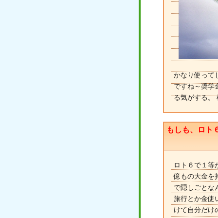
かなり使って
ですね～奨学金
る気がする。
もしも、ロト
ロト６で１等
億もの大金を
で隠しごとな
旅行とか金使
けて自分だけ