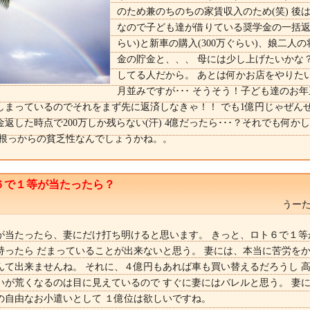
のため兼のちのちの家賃収入のため(笑) 後は
なので子ども達が借りている奨学金の一括返済(
らい)と新車の購入(300万ぐらい)、娘二人
金の貯金と、、、 母には少し上げたいかな
してる人だから。 あとは何かお店をやりたい
月並みですが･･･ そうそう！子ども達のお
しまっているのでそれをまず先に返済しなきゃ！！ でも1億円じゃぜん
返した時点で200万しか残らない(汗) 4億だったら･･･？それでも何か
 根っからの貧乏性なんでしょうかね。。
６で１等が当たったら？
うーた
が当たったら、妻にだけ打ち明けると思います。 きっと、ロト６で１等
持ったら だまっていることが出来ないと思う。 妻には、本当に苦労を
んて出来ませんね。 それに、４億円もあれば車も買い替えるだろうし 
いが荒くなるのは目に見えているので すぐに妻にはバレルと思う。 妻
の自由なお小遣いとして １億位は欲しいですね。