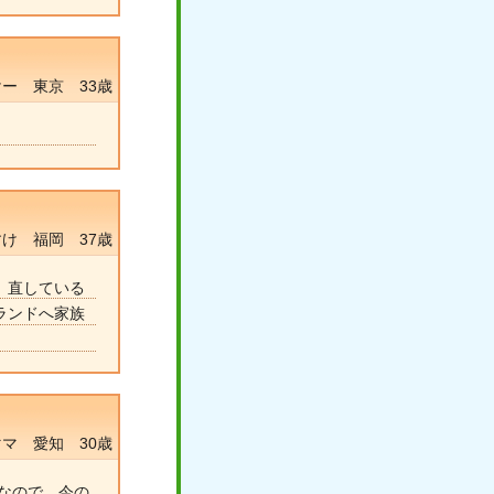
ー 東京 33歳
け 福岡 37歳
。直している
ランドへ家族
マ 愛知 30歳
なので、今の