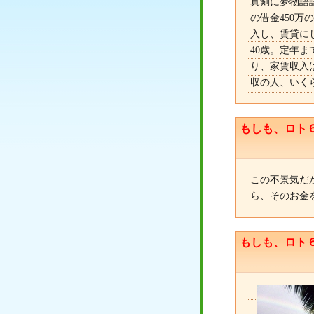
真剣に夢物語語
の借金450万
入し、賃貸にし
40歳。定年ま
り、家賃収入は
収の人、いく
もしも、ロト
この不景気だ
ら、そのお金
もしも、ロト