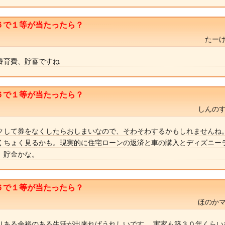
６で１等が当たったら？
たーけ
養育費、貯蓄ですね
６で１等が当たったら？
しんのす
クして券をなくしたらおしまいなので、そわそわするかもしれませんね
くちょく見るかも。現実的に住宅ローンの返済と車の購入とディズニー
、貯金かな。
６で１等が当たったら？
ほのかマ
りある余裕のある生活が出来ればうれしいです。 実家も築３０年くらい