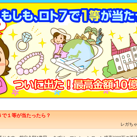
６で１等が当たったら？
レガちゃ