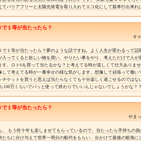
えてバリアフリーと太陽光発電を取り入れてエコ化にして親孝行出来れ
６で１等が当たったら？
キャ
６で１等が当たったら？夢のような話ですね。よく人生が変わるって話
が入ってくると欲しい物を買い、やりたい事をやり、考えただけで人が
ます。ロト6を買って当たるかな？と考えてる時が楽しくて仕方ありま
像して考えてる時が一番幸せの様な気がします。想像して頑張って働い
レチケットを買うと思えば当たらなくても十分楽しく過ごせるのではな
なら100万くらいでパッと使って終わりでいいんじゃないでしょうかな？
６で１等が当たったら？
やまっ
ら。 もう何十年も楽しませてもらっているので、当たったら手持ちの負
供たちに分け与えて世界一周分の船代をもらい、出かけて最後の航海に