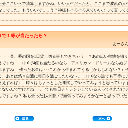
た分ここいらで清算しますかね。いい人生だったと。ここまで波乱の人
なしでした。もういいでしょう？神様もそろそろ来ていいよって言って
６で１等が当たったら？
あーさん
・・・某、夢の国を1日貸し切る事もできちゃう！？あの広い敷地を独
うですね！ ロト6で4億も当たるのなら、アメリカン・ドリームならぬジ
れますね！ 残ったお金は･･･これから生まれてくる（かもしれない？）
て、あとは悠々自適に毎日を過ごしたいな～。 ロト6なら誰でも平等に
さえすれば）、時々はちょっとした運試しでやってみようと思っています
とないんですけどね･･･。 でも毎日チャレンジしている人ってそれだけ
んですよね？ 私も余ったお小遣いで頑張ってみようかなーと思っていた