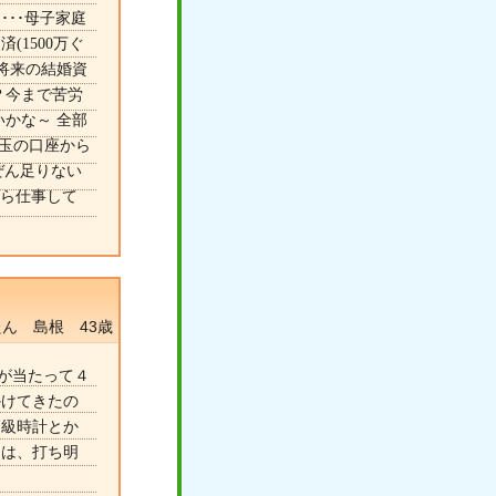
･･･母子家庭
1500万ぐ
の将来の結婚資
？今まで苦労
かな～ 全部
年玉の口座から
ぜん足りない
しら仕事して
ん 島根 43歳
が当たって４
かけてきたの
高級時計とか
には、打ち明