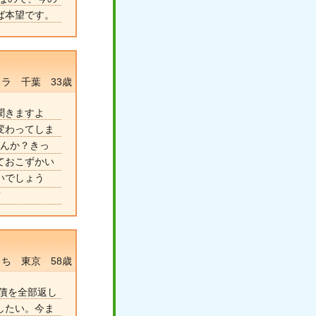
ば本望です。
ラ 千葉 33歳
聞きますよ
変わってしま
せんか？きっ
ておこずかい
いでしょう
？
ち 東京 58歳
債を全部返し
したい。今ま