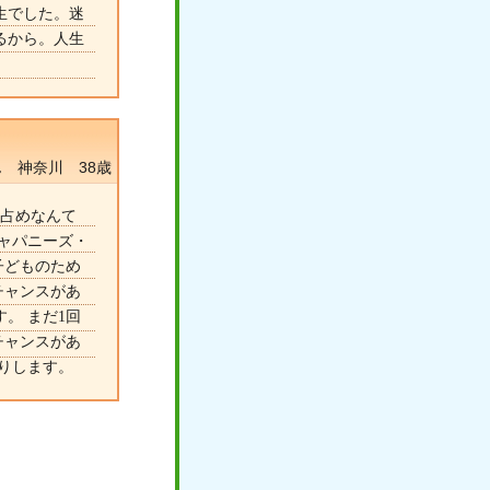
生でした。迷
るから。人生
 神奈川 38歳
り占めなんて
ャパニーズ・
子どものため
チャンスがあ
。 まだ1回
チャンスがあ
りします。