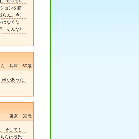
済。モロモロ
ンションを購
か残らん。今、
ンはなくな
万、そんな年
ん 兵庫 30歳
、何かあった
ー 東京 50歳
。 そしても
こちらは彼氏