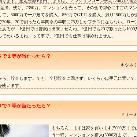
ります。想定金額1億円。 まずは、マンションローン残高2200万の返
の返済。残り、7350万。マンションを売って、その金で都心に中古のマ
て、5000万で一戸建てを購入。850万でGT-R を購入。残り1500万し
で20年、20で割ったら年間今の年収に75万しかプラスにならない。ロー
あるが、1億円では贅沢は出来ませんね。2億円でも20で割ったら1000
らでめいるよね。って事で、2億円でも仕事は辞めれません。
６で１等が当たったら？
キツネく
から、貯金します。でも、全額貯金に回さず、いくらかは手元に置いて
を使います。
６で１等が当たったら？
ドリーミ
もちろん！まずは家を買います(5000万まで)
う一軒、マンションを購入(3000万まで)。 