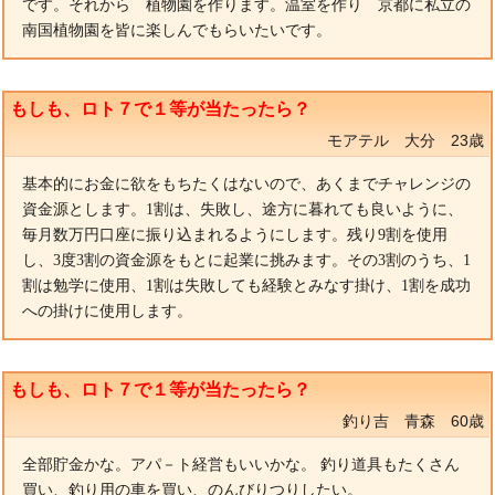
です。それから 植物園を作ります。温室を作り 京都に私立の
南国植物園を皆に楽しんでもらいたいです。
もしも、ロト７で１等が当たったら？
モアテル 大分 23歳
基本的にお金に欲をもちたくはないので、あくまでチャレンジの
資金源とします。1割は、失敗し、途方に暮れても良いように、
毎月数万円口座に振り込まれるようにします。残り9割を使用
し、3度3割の資金源をもとに起業に挑みます。その3割のうち、1
割は勉学に使用、1割は失敗しても経験とみなす掛け、1割を成功
への掛けに使用します。
もしも、ロト７で１等が当たったら？
釣り吉 青森 60歳
全部貯金かな。アパ－ト経営もいいかな。 釣り道具もたくさん
買い、釣り用の車を買い、のんびりつりしたい。