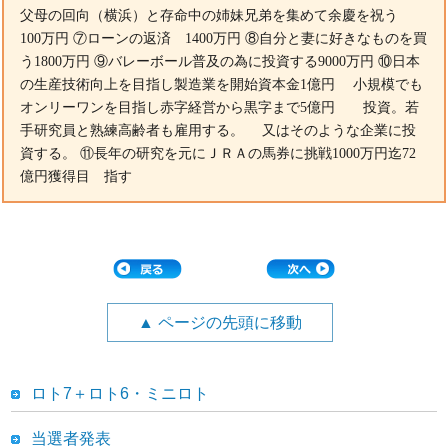
父母の回向（横浜）と存命中の姉妹兄弟を集めて余慶を祝う
100万円 ⑦ローンの返済 1400万円 ⑧自分と妻に好きなものを買
う1800万円 ⑨バレーボール普及の為に投資する9000万円 ⑩日本
の生産技術向上を目指し製造業を開始資本金1億円 小規模でも
オンリーワンを目指し赤字経営から黒字まで5億円 投資。若
手研究員と熟練高齢者も雇用する。 又はそのような企業に投
資する。 ⑪長年の研究を元にＪＲＡの馬券に挑戦1000万円迄72
億円獲得目 指す
▲ ページの先頭に移動
ロト7＋ロト6・ミニロト
当選者発表