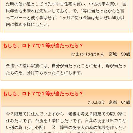
た時の使い道としては先ず中古住宅を買い、中古の車を買い、国
民年金も出来れば先払いしておく。で、1等に当たったからと言
ってパーっと使う事はせず、1ヶ月に使う金額はせいぜい50万以
内に収める様にしたい。
もしも、ロト７で１等が当たったら？
ひまわりおばさん 宮城 50歳
金遣いの荒い家族には、自分が当たったことにせず、母が当たっ
たものを、分けてもらったことにします。
もしも、ロト７で１等が当たったら？
たんぽぽ 京都 64歳
今３階建てに住んでいますから 老後を考え２階建ての広い家に
住みたいです。台所を１階にしたいです。言葉のあまり出でこな
い孫の為（少し心配） 又 障害のある人の為の施設を作りたい