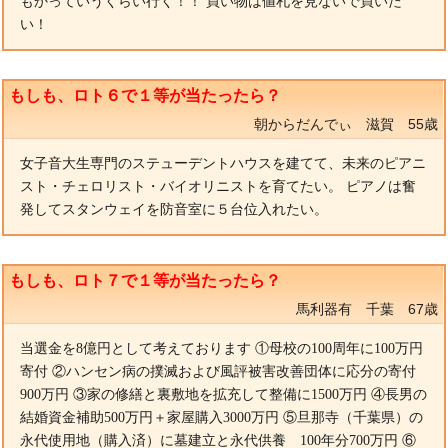
もかっていうくらい行く！！ 買い物は値札を見ないで買いた
い！
もしも、ロト６で１等が当たったら？
朝からだんでぃ 滋賀 55歳
女子音大生専門のステューデントハウスを建てて、未来のピアニ
スト・チェロリスト・バイオリニストを育てたい。 ピアノは奮
発してスタンウェイを防音室に５台位入れたい。
もしも、ロト７で１等が当たったら？
馬利器有 千葉 67歳
当選金を8億円として考えております ①母校の100周年に100万円
寄付 ②ハンセン病の撲滅および風評被害改善団体に応分の寄付
900万円 ③家の修繕と裏敷地を拡充して整備に1500万円 ④長男の
結婚資金補助500万円＋家屋購入3000万円 ⑤旦那寺（千葉県）の
永代使用地（購入済）に墓建立と永代供養 100年分700万円 ⑥