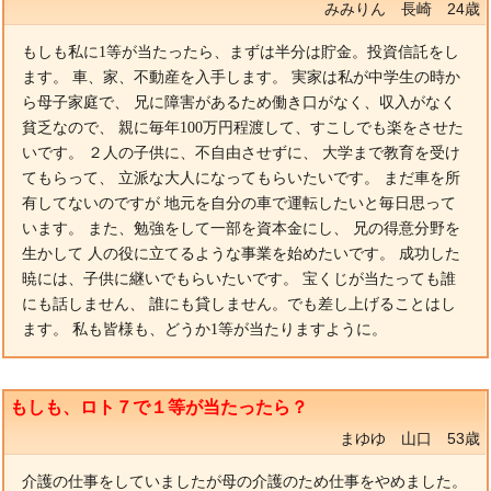
みみりん 長崎 24歳
もしも私に1等が当たったら、まずは半分は貯金。投資信託をし
ます。 車、家、不動産を入手します。 実家は私が中学生の時か
ら母子家庭で、 兄に障害があるため働き口がなく、収入がなく
貧乏なので、 親に毎年100万円程渡して、すこしでも楽をさせた
いです。 ２人の子供に、不自由させずに、 大学まで教育を受け
てもらって、 立派な大人になってもらいたいです。 まだ車を所
有してないのですが 地元を自分の車で運転したいと毎日思って
います。 また、勉強をして一部を資本金にし、 兄の得意分野を
生かして 人の役に立てるような事業を始めたいです。 成功した
暁には、子供に継いでもらいたいです。 宝くじが当たっても誰
にも話しません、 誰にも貸しません。でも差し上げることはし
ます。 私も皆様も、どうか1等が当たりますように。
もしも、ロト７で１等が当たったら？
まゆゆ 山口 53歳
介護の仕事をしていましたが母の介護のため仕事をやめました。