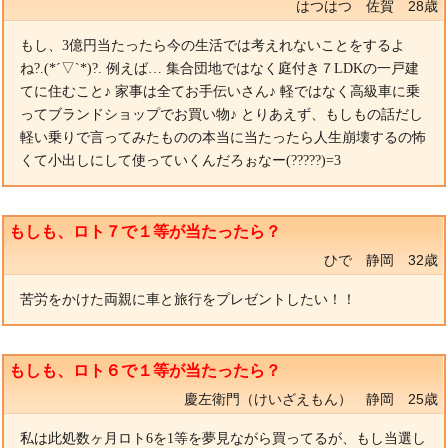
はつはつ 佐賀 28歳
もし、3億円当たったら今の生活では考えれないことをするよ
ね?.(*´▽`*)?. 例えば… 集合団地ではなく庭付き７LDKの一戸建
てに住むこと♪ 家事は全てお手伝いさん♪ 軽ではなく高級車に乗
ってブランドショップでお買い物♪ とりあえず、もしもの話だし
軽い乗りで言ってみたものの本当に当たったら人生崩壊するの怖
くて小出しにして使っていくんだろぉなー(?????)=3
もしも、ロト７で１等が当たったら？
ひで 静岡 32歳
苦労をかけた両親に車と旅行をプレゼントしたい！！
もしも、ロト６で１等が当たったら？
慶左衛門（けいざえもん） 静岡 25歳
私は此処数ヶ月ロト6を1等を夢見ながら買ってるが、もし当選し