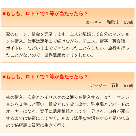
■もしも、ロト７で１等が当たったら？
まっさん 和歌山 53歳
家のローン、借金を完済します。主人と離婚して自分のマンショ
ンを購入。仕事は定年まで続けながら、テニス、習字、英会話、
ボイトレ、などいままでできなかったことをしたい。旅行も行っ
たことがないので、世界遺産めぐりをしたい。
■もしも、ロト７で１等が当たったら？
デージー 石川 57歳
株の購入、安定とハイリスクの２通りを購入する。また、マンシ
ョンを３件ほど買い、賃貸として貸し出す。駐車場とアパートの
オーナーになる。妻子に遺産相続として少し分ける。自身が死去
するまでは秘密にしておく。あまり派手な生活をすると疑われる
ので秘密裏に質素に生きて行く。