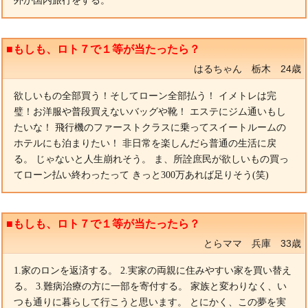
外か国内旅行をする。
■もしも、ロト７で１等が当たったら？
はるちゃん 栃木 24歳
欲しいもの全部買う！そしてローン全部払う！ イメトレは完
璧！お洋服や普段買えないバッグや靴！ エステにジム通いもし
たいな！ 飛行機のファーストクラスに乗ってスイートルームの
ホテルにも泊まりたい！ 非日常を楽しんだら普通の生活に戻
る。 じゃないと人生崩れそう。 ま、所詮庶民が欲しいもの買っ
てローン払い終わったって きっと300万あれば足りそう(笑)
■もしも、ロト７で１等が当たったら？
とらママ 兵庫 33歳
1.家のロンを返済する。 2.実家の両親に住みやすい家を買い替え
る。 3.難病治療の方に一部を寄付する。 家族と変わりなく、い
つも通りに暮らして行こうと思います。 とにかく、この夢を実