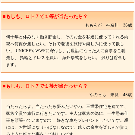
■もしも、ロト７で１等が当たったら？
ももんが 神奈川 36歳
何十年と休みなく働き貯金し、そのお金を私達に使ってくれる両
親へ何億か渡したい。それで老後を旅行や楽しみに使って欲し
い。 UNICEFやWWFに寄付し、お世話になった人に食事をご馳
走し、 指輪とドレスを買い、海外挙式をしたい。 残りは貯金し
ます。
■もしも、ロト７で１等が当たったら？
やのっち 奈良 45歳
当たったらよ。当たったら夢みたいやわ。三世帯住宅を建てて、
家族全員で旅行に行きたいです。主人は家族の為に、一生懸命仕
事を頑張っていますので、好きな車をプレゼントしたいです。親
には、お世話になりっぱなしなので、残りの余生を楽しんで貰え
るように好きな事をして欲しいです。