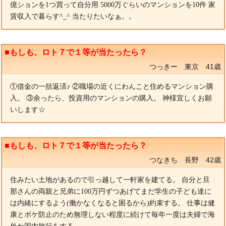
億ションを1つ買って自分用 5000万ぐらいのマンションを10件 家
賃収入で暮らす^_^ 当たりたいなぁ。。
■もしも、ロト７で１等が当たったら？
つっきー 東京 41歳
①借金の一括返済♪ ②職場の近くにわんこと住めるマンション購
入。 ③余ったら、投資用のマンションの購入。 神様宜しくお願
いします☆
■もしも、ロト７で１等が当たったら？
つなきち 長野 42歳
住みたい土地があるので引っ越して一軒家を建てる。 自分と旦
那さんの両親と兄弟に100万円ずつあげてまだ学生の子ども達に
は内緒にするよう(働かなくなると困るから)約束する。 仕事は健
康とボケ防止のため無理しない程度に続けて毎年一度は夫婦で海