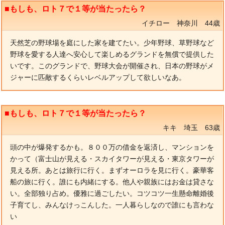
■もしも、ロト７で１等が当たったら？
イチロー 神奈川 44歳
天然芝の野球場を庭にした家を建てたい。少年野球、草野球など
野球を愛する人達へ安心して楽しめるグランドを無償で提供した
いです。このグランドで、野球大会が開催され、日本の野球がメ
ジャーに匹敵するくらいレベルアップして欲しいなあ。
■もしも、ロト７で１等が当たったら？
キキ 埼玉 63歳
頭の中が爆発するかも。８００万の借金を返済し、マンションを
かって（富士山が見える・スカイタワーが見える・東京タワーが
見える所。あとは旅行に行く。まずオーロラを見に行く。豪華客
船の旅に行く。誰にも内緒にする。他人や親族にはお金は貸さな
い。全部独り占め。優雅に過ごしたい。コツコツ一生懸命離婚後
子育てし、みんなけっこんした。一人暮らしなので誰にも言わな
い