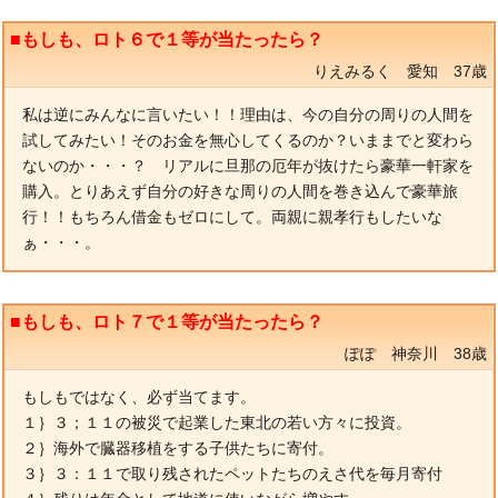
■もしも、ロト６で１等が当たったら？
りえみるく 愛知 37歳
私は逆にみんなに言いたい！！理由は、今の自分の周りの人間を
試してみたい！そのお金を無心してくるのか？いままでと変わら
ないのか・・・？ リアルに旦那の厄年が抜けたら豪華一軒家を
購入。とりあえず自分の好きな周りの人間を巻き込んで豪華旅
行！！もちろん借金もゼロにして。両親に親孝行もしたいな
ぁ・・・。
■もしも、ロト７で１等が当たったら？
ぽぽ 神奈川 38歳
もしもではなく、必ず当てます。
１｝３；１１の被災で起業した東北の若い方々に投資。
２｝海外で臓器移植をする子供たちに寄付。
３｝３：１１で取り残されたペットたちのえさ代を毎月寄付