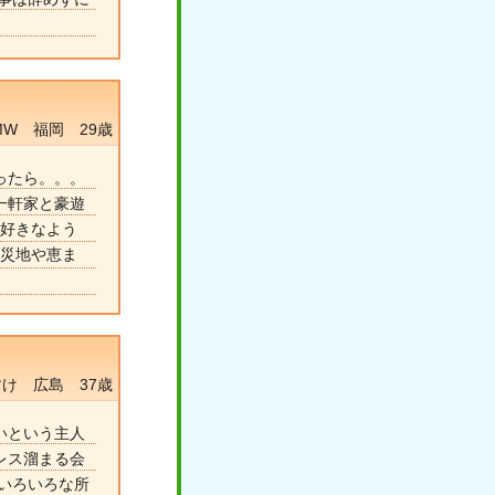
g MW 福岡 29歳
ったら。。。
一軒家と豪遊
り好きなよう
被災地や恵ま
け 広島 37歳
いという主人
レス溜まる会
いろいろな所