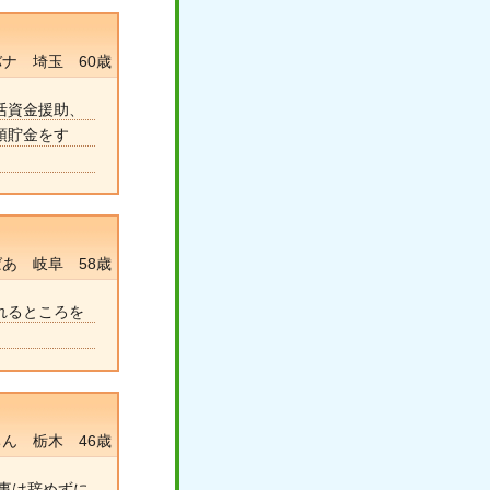
ナ 埼玉 60歳
活資金援助、
預貯金をす
あ 岐阜 58歳
れるところを
ん 栃木 46歳
事は辞めずに