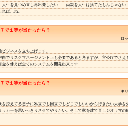
、人生を見つめ直し再出発したい！ 両親を人生は捨てたもんじゃない
たれば…ね。
ト７で１等が当たったら？
ロッ
信ビジネスを立ち上げます。
害向でリスクマネージメント上も必要であると考ますが、官公庁でさえ
賞金を使えば全てのシステムを開発出来ます！
ト７で１等が当たったら？
キリ
験を控えてる息子に私立でも国立でもどこでもいいから行きたい大学を
サッカーを思いっきりさせてやりたい。そして家を建て直しジオラマの