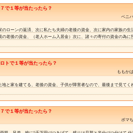
ト７で１等が当たったら？
ベニバ
家のローンの返済、次に私たち夫婦の老後の資金、次に家内の家族の生
親の老後の資金、（老人ホーム入居金）次に、諸々の寄付の資金の為に
ニロトで１等が当たったら？
ももかば
土地と家を建てる、老後の資金、子供が障害者なので、最後まで見てく
ト７で１等が当たったら？
ポマち
ら両親、兄弟、娘に5千万円づつあげて、残りは旦那と半分づつ分けて 仕