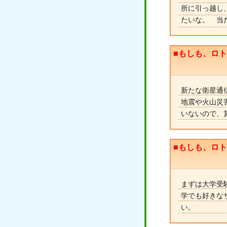
所に引っ越し
たいな。 当
■もしも、ロ
新たな衛星通
地震や火山災
いないので、
■もしも、ロ
まずは大学受
学でも好きな
い。