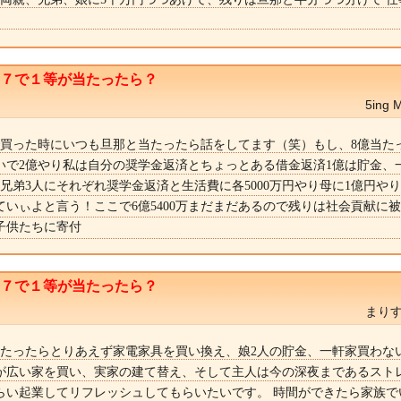
。
ト７で１等が当たったら？
5in
で買った時にいつも旦那と当たったら話をしてます（笑）もし、8億当た
いで2億やり私は自分の奨学金返済とちょっとある借金返済1億は貯金、
兄弟3人にそれぞれ奨学金返済と生活費に各5000万円やり母に1億円や
ていぃよと言う！ここで6億5400万まだまだあるので残りは社会貢献に
子供たちに寄付
ト７で１等が当たったら？
まりす
当たったらとりあえず家電家具を買い換え、娘2人の貯金、一軒家買わな
が広い家を買い、実家の建て替え、そして主人は今の深夜まであるスト
らい起業してリフレッシュしてもらいたいです。 時間ができたら家族で