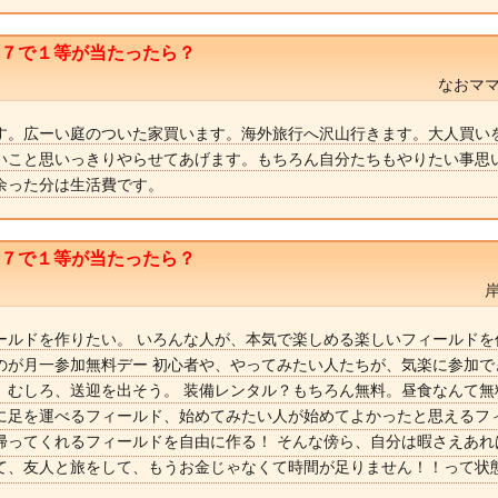
ト７で１等が当たったら？
なおママ
す。広ーい庭のついた家買います。海外旅行へ沢山行きます。大人買い
いこと思いっきりやらせてあげます。もちろん自分たちもやりたい事思
余った分は生活費です。
ト７で１等が当たったら？
ールドを作りたい。 いろんな人が、本気で楽しめる楽しいフィールドを
のが月一参加無料デー 初心者や、やってみたい人たちが、気楽に参加で
。むしろ、送迎を出そう。 装備レンタル？もちろん無料。昼食なんて無
に足を運べるフィールド、始めてみたい人が始めてよかったと思えるフ
帰ってくれるフィールドを自由に作る！ そんな傍ら、自分は暇さえあれ
て、友人と旅をして、もうお金じゃなくて時間が足りません！！って状