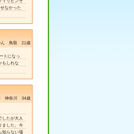
フィリピンそ
たせなかった
ん 鳥取 21歳
ートになっ
かもしれな
幸 神奈川 34歳
でしたが大人
りました。今
も知らない場