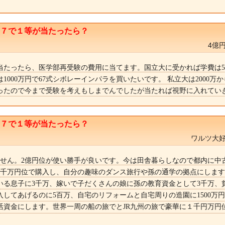
ト７で１等が当たったら？
4億
が当たったら、医学部再受験の費用に当てます。国立大に受かれば学費は5
1000万円で67式シボレーインパラを買いたいです。 私立大は2000万から
ったので今まで受験を考えもしまでんでしたが当たれば視野に入れてい
ト７で１等が当たったら？
ワルツ大好
ません。2億円位が使い勝手が良いです。今は田舎暮らしなので都内に中
5千万円位で購入し、自分の趣味のダンス旅行や孫の通学の拠点にしま
いる息子に3千万、嫁いで子だくさんの娘に孫の教育資金として3千万、
入してあげるのに5百万、自宅のリフォームと自宅周りの造園に1500万円
活資金にします。世界一周の船の旅でとJR九州の旅で豪華に１千円万円