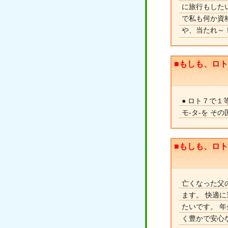
に旅行もした
で私も何か資
や、当たれ～
■もしも、ロ
● ロト７で
モ-タ-を そ
■もしも、ロ
亡くなった父
ます。 快適
たいです。 
く豊かで安心