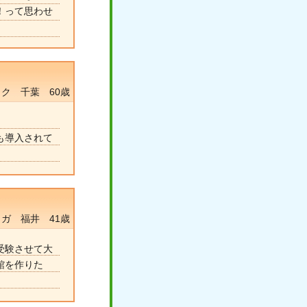
！って思わせ
ク 千葉 60歳
も導入されて
ガ 福井 41歳
受験させて大
館を作りた