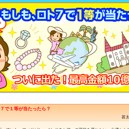
ト７で１等が当たったら？
甚太