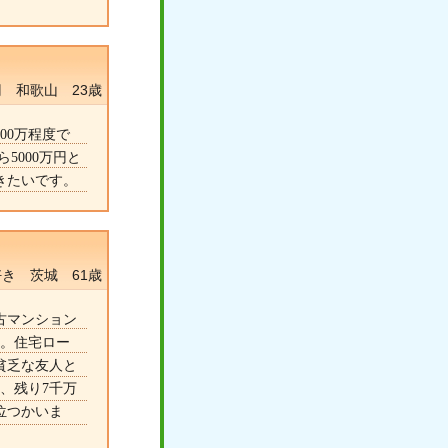
円 和歌山 23歳
00万程度で
5000万円と
きたいです。
き 茨城 61歳
古マンション
す。住宅ロー
貧乏な友人と
、残り7千万
位つかいま