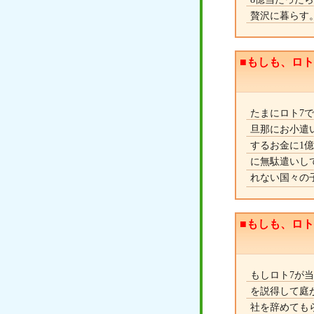
贅沢に暮らす
■もしも、ロ
たまにロト7
旦那にお小遣
するお金に1億
に無駄遣いし
れない国々の
■もしも、ロ
もしロト7が
を説得して庭
社を辞めても