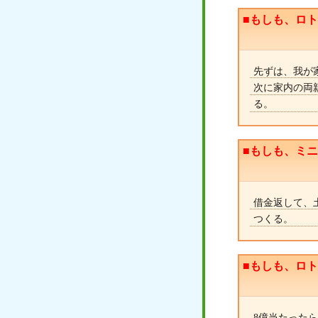
■もしも、ロ
先ずは、我が
次に家内の両
る。
■もしも、ミ
借金返して、
つくる。
■もしも、ロ
8億当たった