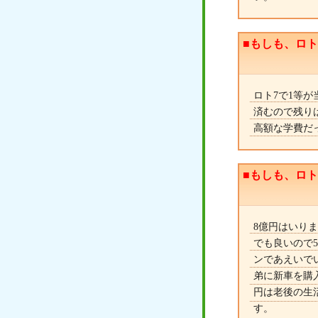
■もしも、ロ
ロト7で1等
済むので残りは
高額な学費だ
■もしも、ロ
8億円はいり
でも良いので
ンであえいで
弟に新車を購
円は老後の生
す。