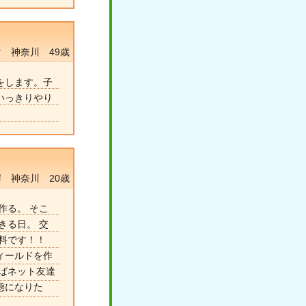
 神奈川 49歳
をします。子
いっきりやり
岸 神奈川 20歳
作る。 そこ
きる日。 交
料です！！
ィールドを作
ばネット友達
態になりた