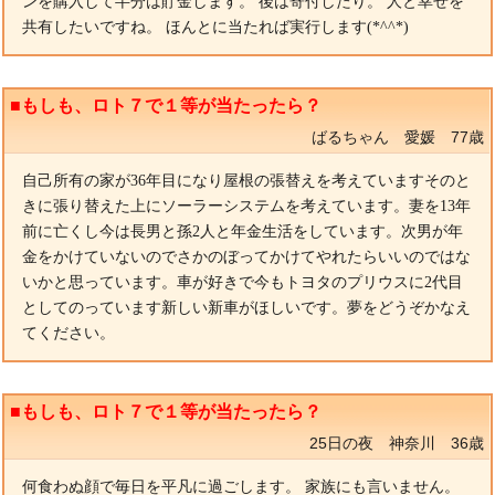
ンを購入して半分は貯金します。 後は寄付したり。 人と幸せを
共有したいですね。 ほんとに当たれば実行します(*^^*)
■もしも、ロト７で１等が当たったら？
ばるちゃん 愛媛 77歳
自己所有の家が36年目になり屋根の張替えを考えていますそのと
きに張り替えた上にソーラーシステムを考えています。妻を13年
前に亡くし今は長男と孫2人と年金生活をしています。次男が年
金をかけていないのでさかのぼってかけてやれたらいいのではな
いかと思っています。車が好きで今もトヨタのプリウスに2代目
としてのっています新しい新車がほしいです。夢をどうぞかなえ
てください。
■もしも、ロト７で１等が当たったら？
25日の夜 神奈川 36歳
何食わぬ顔で毎日を平凡に過ごします。 家族にも言いません。