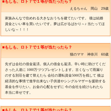
■もしも、ロト７で１等が当たったら？
えるちゃん 岡山 29歳
家族みんなで住めれる大きなおうちを建てたいです。 後は結婚
資金といい車を買いたいです。夢は広がるばかり～♪ 当たってほ
しいな～！！！
■もしも、ロト７で１等が当たったら？
猫のママ 神奈川 60歳
先ずは会社の借金返済。個人の借金も返済。辛い時に助けてくだ
さった人達に 1000万づつプレゼントします。古くなって雨漏り
のする別荘を建て替えたら 会社の運転資金5000万を残して 後は
経済的な事情で進学出来ない子供達やシングルマザーを援助する
基金を作りたい。お金の心配をせずに 今の会社を続けられたら
本当に幸せです。
■もしも、ロト７で１等が当たったら？