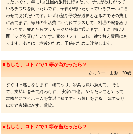
したいです。年に1回は国内旅行に行きたい。子供が欲しがって
いるチワワを飼いたいです。子供が習いたがっているプールに通
わせてあげたいです。いずれ塾や学校が必要となるのでその費用
にあてます。毎月の生活費に20万位プラスして、料理の腕をあげ
たいです。疲れたらマッサージや整体に通います。年に1回は人
間ドッグを受けたいです。家のリフォーム代・建て替え費用にあ
てます。あとは、老後のため、子供のために貯金します。
■もしも、ロト７で１等が当たったら？
あっきー 山形 30歳
すぐ引っ越しをします！建てうり。家具も買い換えて。 そし
て、支払いを全て終わらす。 実家に1億。 やりたいことやって
本格的にマイホームを立派に建てて引っ越しをする。 建て売り
は友達夫婦にかす。賃貸。
■もしも、ロト７で１等が当たったら？