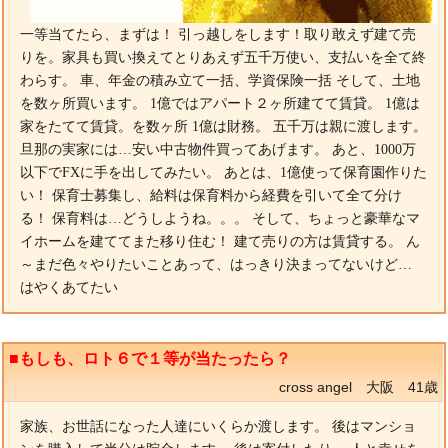
一等当てたら、まずは！ 引っ越しをします！取り敢えず建て売
りを。家具も買い換えてとりあえず五千万使い、支払いを全て終
わらす。 車、年金の積み立て一括、学資保険一括 そして、土地
を数ヶ所買います。 1億ではアパート２ヶ所建てて賃貸。 1億は
家をたてて賃貸。を数ヶ所 1億は財務。 五千万は親に渡します。
旦那の実家には…安い中古物件買ってあげます。 あと、1000万
以下でFXに手を出してみたい。 あとは、1億使って保育園作りた
い！ 保育士募集し、給料は保育料から経費を引いて全て分け
る！ 保育料は…どうしようね。。。 そして、ちょっと豪華なマ
イホームを建ててまた移り住む！ 建て売りの方は賃貸する。 ん
～まだ色々やりたいことあって、はっきり決まってないけど…
はやくあてたい
■もしも、ロト６で１等が当たったら？
cross angel 大阪 41歳
家族、お世話になった人達にいくらか渡します。 後はマンショ