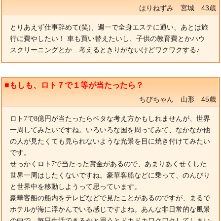
はりねずみ 宮城 43歳
とりあえず仕事辞めて(笑)、週一で全身エステに通い、あとは旅
行に費やしたい！ 車も買い替えたいし、子供の教育費とかハウ
スクリーニングとか…考えるときりがないけどワクワクする♪
■もしも、ロト７で１等が当たったら？
ちびちゃん 山形 45歳
ロト7で8億円が当たったらベタな考え方かもしれませんが、世界
一周してみたいですね。いろいろな国を周ってみて、なかなか他
の人が見たくても見られないような光景を目に焼き付けてみたい
です。
せっかくロト7で当たった賞金があるので、あまりあくせくした
世界一周はしたくないですね。豪華客船などに乗って、のんびり
と世界中を移動しようって思っています。
豪華客船の船内をテレビなどで見たことがあるのですが、まるで
ホテルが海に浮かんでいる感じですよね。あんな非日常的な風景
の中で、毎日生活できるかと思うとドキドキワクワクしてしまい