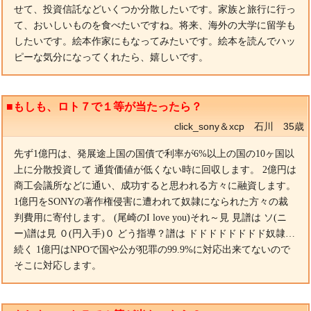
せて、投資信託などいくつか分散したいです。家族と旅行に行っ
て、おいしいものを食べたいですね。将来、海外の大学に留学も
したいです。絵本作家にもなってみたいです。絵本を読んでハッ
ピーな気分になってくれたら、嬉しいです。
■もしも、ロト７で１等が当たったら？
click_sony＆xcp 石川 35歳
先ず1億円は、発展途上国の国債で利率が6%以上の国の10ヶ国以
上に分散投資して 通貨価値が低くない時に回収します。 2億円は
商工会議所などに通い、成功すると思われる方々に融資します。
1億円をSONYの著作権侵害に遭われて奴隷になられた方々の裁
判費用に寄付します。 (尾崎のI love you)それ～見 見譜は ソ(ニ
ー)譜は見 ０(円入手)０ どう指導？譜は ドドドドドドドド奴隷…
続く 1億円はNPOで国や公が犯罪の99.9%に対応出来てないので
そこに対応します。