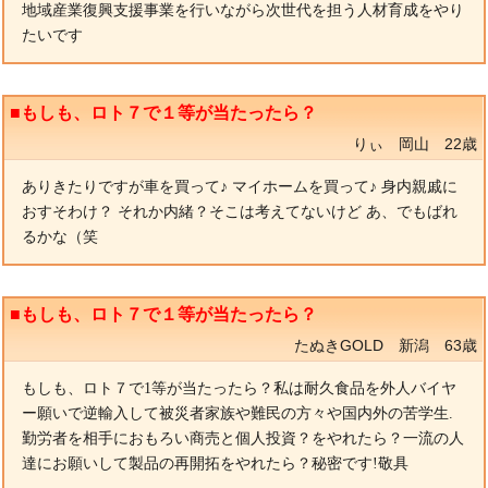
地域産業復興支援事業を行いながら次世代を担う人材育成をやり
たいです
■もしも、ロト７で１等が当たったら？
りぃ 岡山 22歳
ありきたりですが車を買って♪ マイホームを買って♪ 身内親戚に
おすそわけ？ それか内緒？そこは考えてないけど あ、でもばれ
るかな（笑
■もしも、ロト７で１等が当たったら？
たぬきGOLD 新潟 63歳
もしも、ロト７で1等が当たったら？私は耐久食品を外人バイヤ
ー願いで逆輸入して被災者家族や難民の方々や国内外の苦学生.
勤労者を相手におもろい商売と個人投資？をやれたら？一流の人
達にお願いして製品の再開拓をやれたら？秘密です!敬具