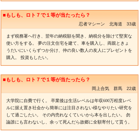
■もしも、ロト７で１等が当たったら？
忍者マシーン 北海道 33歳
まず税務署へ行き、翌年の納税額を聞き、納税分を除けて堅実な
使い方をする。 夢の注文住宅を建て、車を購入し、両親ときょ
うだいにいくらずつか分け、仲の良い数人の友人にプレゼントを
購入。 投資もしたい。
■もしも、ロト７で１等が当たったら？
岡上合気 群馬 22歳
大学院に自費で行く。 卒業後は生活レベルは年収600万程度レベ
ルに据え置き社会から簡単には注目されない様なやりたい研究を
して過ごしたい。 その内売れなくていいから本を出したい。 勿
論誰にも言わないし、余って死んだら故郷に全額寄付して貰う。