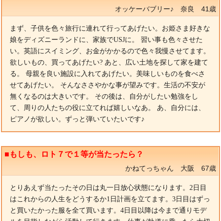
オッケーバブリー♪ 奈良 41歳
まず、子供を色々旅行に連れて行ってあげたい。お姫さま好きな
娘をディズニーランドに、家族でUSJに。 習い事も色々させた
い。英語にスイミング、お金がかかるので色々我慢させてます。
欲しいもの、買ってあげたい? あと、広い土地を探して家を建て
る。 母親を良い施設に入れてあげたい。美味しいものを食べさ
せてあげたい。 そんなささやかな事が望みです。生活の不安が
無くなるのは大きいです。 その後は、自分がしたい勉強をし
て、周りの人たちの役に立てれば嬉しいなあ。 あ、自分には、
ピアノが欲しい。ずっと弾いていたいです♪
■もしも、ロト７で１等が当たったら？
かねてっちゃん 大阪 67歳
とりあえず当たったその日は丸一日放心状態になります。2日目
はこれからの人生をどうするか1日計画を立てます。3日目はずっ
と買いたかった服を全て買います。4日目以降は今まで通りモデ