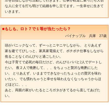
ルを目指しながら活動して行きます。仕事が軌道に乗ったら大切
な人に全てを打ち明けて結婚を申し立てます。一生幸せに生きて
いきます。
■もしも、ロト７で１等が当たったら？
パイナップル 兵庫 27歳
頭がパニックなって、ずーっとニヤニヤしながら、 とりあえず
家を建ててびしっと、家具家電揃えて、ボチボチ仕事をしながら
焦ることなくのんびりと過ごしたい。
今は子育てで必死の毎日だけど、のんびりパパと2人でデートし
たい。 夜２人で晩酌して、、、をちょっと贅沢な晩酌にした
い。 とりあえず、いままでできなかったちょっとの贅沢を味わ
いたい。 でも慣れちゃうと幸せを味わえなくなっちゃうからほ
どほどに、、、
あと、両親の家がいたるところガタがきてるから直してあげた
い。