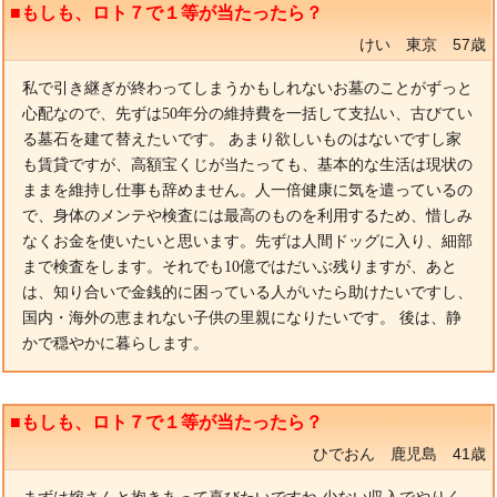
■もしも、ロト７で１等が当たったら？
けい 東京 57歳
私で引き継ぎが終わってしまうかもしれないお墓のことがずっと
心配なので、先ずは50年分の維持費を一括して支払い、古びてい
る墓石を建て替えたいです。 あまり欲しいものはないですし家
も賃貸ですが、高額宝くじが当たっても、基本的な生活は現状の
ままを維持し仕事も辞めません。人一倍健康に気を遣っているの
で、身体のメンテや検査には最高のものを利用するため、惜しみ
なくお金を使いたいと思います。先ずは人間ドッグに入り、細部
まで検査をします。それでも10億ではだいぶ残りますが、あと
は、知り合いで金銭的に困っている人がいたら助けたいですし、
国内・海外の恵まれない子供の里親になりたいです。 後は、静
かで穏やかに暮らします。
■もしも、ロト７で１等が当たったら？
ひでおん 鹿児島 41歳