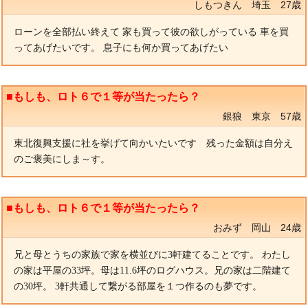
しもつきん 埼玉 27歳
ローンを全部払い終えて 家も買って彼の欲しがっている 車を買
ってあげたいです。 息子にも何か買ってあげたい
■もしも、ロト６で１等が当たったら？
銀狼 東京 57歳
東北復興支援に社を挙げて向かいたいです 残った金額は自分え
のご褒美にしま～す。
■もしも、ロト６で１等が当たったら？
おみず 岡山 24歳
兄と母とうちの家族で家を横並びに3軒建てることです。 わたし
の家は平屋の33坪。母は11.6坪のログハウス。兄の家は二階建て
の30坪。 3軒共通して繋がる部屋を１つ作るのも夢です。