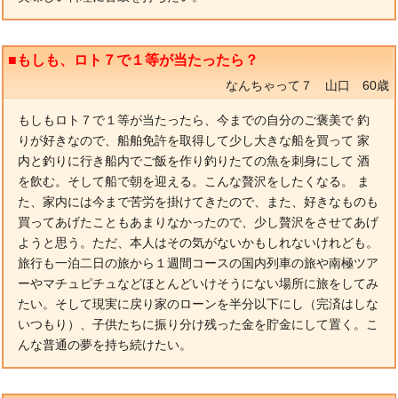
■もしも、ロト７で１等が当たったら？
なんちゃって７ 山口 60歳
もしもロト７で１等が当たったら、今までの自分のご褒美で 釣
りが好きなので、船舶免許を取得して少し大きな船を買って 家
内と釣りに行き船内でご飯を作り釣りたての魚を刺身にして 酒
を飲む。そして船で朝を迎える。こんな贅沢をしたくなる。 ま
た、家内には今まで苦労を掛けてきたので、また、好きなものも
買ってあげたこともあまりなかったので、少し贅沢をさせてあげ
ようと思う。ただ、本人はその気がないかもしれないけれども。
旅行も一泊二日の旅から１週間コースの国内列車の旅や南極ツア
ーやマチュピチュなどほとんどいけそうにない場所に旅をしてみ
たい。そして現実に戻り家のローンを半分以下にし（完済はしな
いつもり）、子供たちに振り分け残った金を貯金にして置く。こ
んな普通の夢を持ち続けたい。