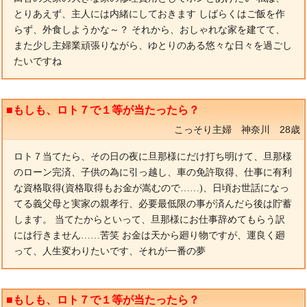
とりあえず、主人には内緒にしておきます しばらくはご飯を作
らず、外食しようかな～？ それから、おしゃれな家を建てて、
また少し主婦業頑張りながら、ゆとりのある悠々な日々を過ごし
たいですね
■もしも、ロト７で１等が当たったら？
こっそり主婦 神奈川 28歳
ロト７当てたら、その日の夜に旦那様にだけ打ち明けて、旦那様
のローン完済、子供の為に引っ越し、車の免許取得、仕事に有利
な資格取得(資格取得もお金が嵩むので……)、日頃お世話になっ
てる義父母と実家の親孝行、必要最低限の事が済んだら後は貯蓄
します。 当てたからといって、旦那様にお仕事辞めてもらう訳
には行きません……苦笑 お金は天から廻り物ですが、運良く廻
って、人生変わりたいです、それが一番の夢
■もしも、ロト７で１等が当たったら？