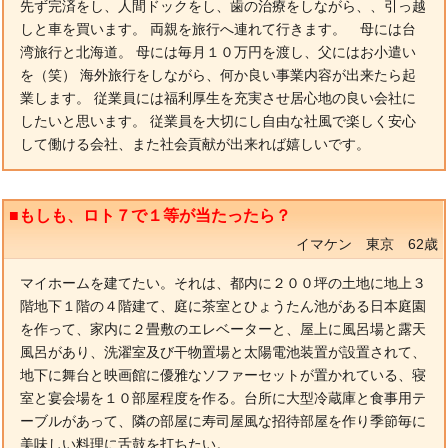
先ず完済をし、人間ドックをし、歯の治療をしながら、、引っ越
しと車を買います。 両親を旅行へ連れて行きます。 母には台
湾旅行と北海道。 母には毎月１０万円を渡し、父にはお小遣い
を（笑） 海外旅行をしながら、何か良い事業内容が出来たら起
業します。 従業員には福利厚生を充実させ居心地の良い会社に
したいと思います。 従業員を大切にし自由な社風で楽しく安心
して働ける会社、また社会貢献が出来れば嬉しいです。
■もしも、ロト７で１等が当たったら？
イマケン 東京 62歳
マイホームを建てたい。それは、都内に２００坪の土地に地上３
階地下１階の４階建て、庭に茶室とひょうたん池がある日本庭園
を作って、家内に２畳敷のエレベーターと、屋上に風呂場と露天
風呂があり、洗濯室及び干物置場と太陽電池装置が設置されて、
地下に舞台と映画館に優雅なソファーセットが置かれている、寝
室と宴会場を１０部屋程度を作る。台所に大型冷蔵庫と食事用テ
ーブルがあって、隣の部屋に寿司屋風な招待部屋を作り季節毎に
美味しい料理に舌鼓を打ちたい。