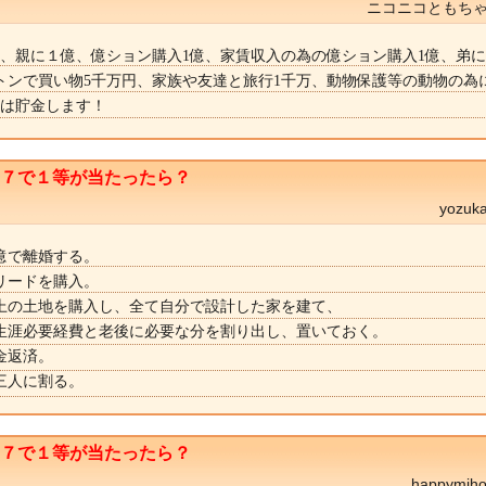
ニコニコともちゃ
ら、親に１億、億ション購入1億、家賃収入の為の億ション購入1億、弟に
トンで買い物5千万円、家族や友達と旅行1千万、動物保護等の動物の為
億は貯金します！
ト７で１等が当たったら？
yozu
億で離婚する。
リードを購入。
上の土地を購入し、全て自分で設計した家を建て、
生涯必要経費と老後に必要な分を割り出し、置いておく。
金返済。
三人に割る。
ト７で１等が当たったら？
happymi