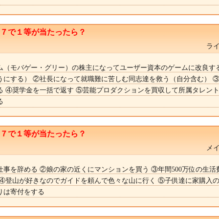
ト７で１等が当たったら？
ライ
ム（モバゲー・グリー）の株主になってユーザー資本のゲームに改良す
うにする） ②社長になって就職難に苦しむ同志達を救う（自分含む） 
る ④奨学金を一括で返す ⑤芸能プロダクションを買収して所属タレン
る
ト７で１等が当たったら？
メイ
仕事を辞める ②娘の家の近くにマンションを買う ③年間500万位の生活
 ④登山が好きなのでガイドを頼んで色々な山に行く ⑤子供達に家購入
りは寄付をする