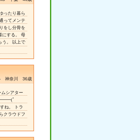
でゆったり暮ら
通ってメンテ
りをし分骨を
にする。 母
う。 以上で
 神奈川 36歳
ームシアター
━━(ﾟ
すね。 トラ
らクラウドフ