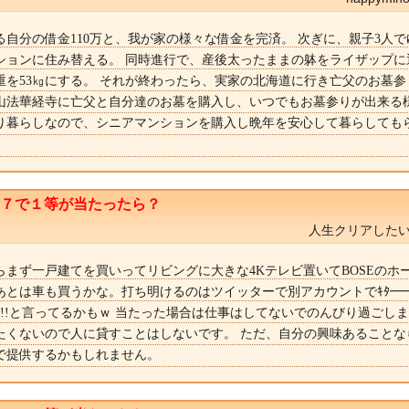
る自分の借金110万と、我が家の様々な借金を完済。 次ぎに、親子3人
ションに住み替える。 同時進行で、産後太ったままの躰をライザップに
重を53㎏にする。 それが終わったら、実家の北海道に行き亡父のお墓参
山法華経寺に亡父と自分達のお墓を購入し、いつでもお墓参りが出来る様
り暮らしなので、シニアマンションを購入し晩年を安心して暮らしてもら
ト７で１等が当たったら？
人生クリアしたい
らまず一戸建てを買いってリビングに大きな4Kテレビ置いてBOSEのホ
あとは車も買うかな。打ち明けるのはツイッターで別アカウントでｷﾀ━━
 !!!!と言ってるかもｗ 当たった場合は仕事はしてないでのんびり過ごしま
たくないので人に貸すことはしないです。 ただ、自分の興味あることな
で提供するかもしれません。