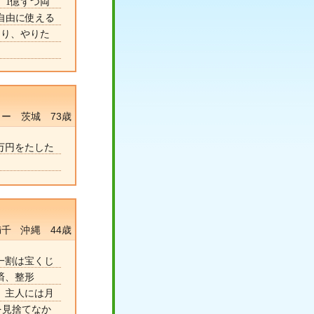
 1億ずつ両
自由に使える
たり、やりた
ー 茨城 73歳
万円をたした
千 沖縄 44歳
一割は宝くじ
済、整形
、主人には月
を見捨てなか