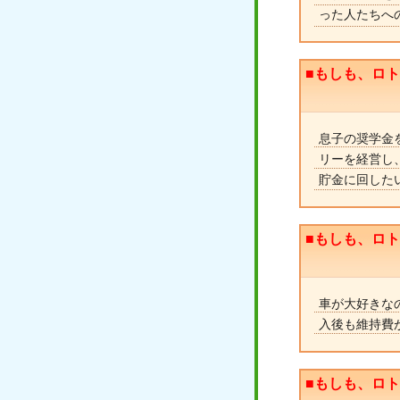
った人たちへ
■もしも、ロ
息子の奨学金
リーを経営し、
貯金に回した
■もしも、ロ
車が大好きな
入後も維持費
■もしも、ロ