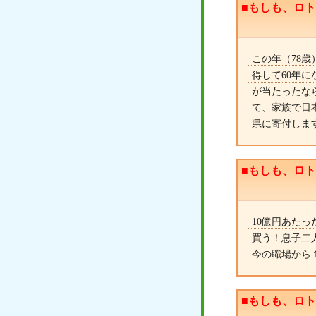
■もしも、ロ
この年（78
得して60年
が当たったなら
て、家族で日
県に寄付しま
■もしも、ロ
10億円あた
買う！息子二
今の職場から
■もしも、ロ