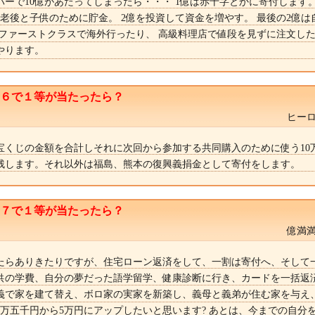
ーで10億があたってしまったら・・・ 1億は赤十字とかに寄付します。
億老後と子供のために貯金。 2億を投資して資金を増やす。 最後の2億は
 ファーストクラスで海外行ったり、 高級料理店で値段を見ずに注文し
やります。
ト６で１等が当たったら？
ヒーロ
宝くじの金額を合計しそれに次回から参加する共同購入のために使う10
残します。それ以外は福島、熊本の復興義捐金として寄付をします。
ト７で１等が当たったら？
億満満
たらありきたりですが、住宅ローン返済をして、一割は寄付へ、そして
供の学費、自分の夢だった語学留学、健康診断に行き、カードを一括返
義で家を建て替え、ボロ家の実家を新築し、義母と義弟が住む家を与え
1万五千円から5万円にアップしたいと思います? あとは、今までの自分