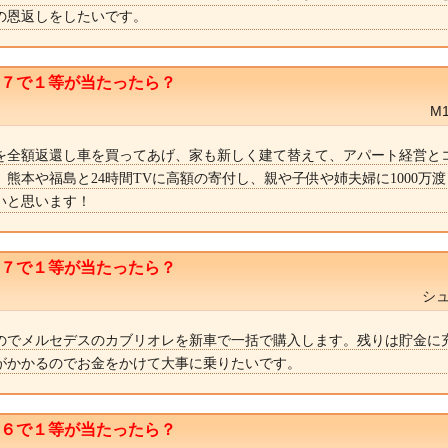
の恩返しをしたいです。
ト７で１等が当たったら？
M
を全額返還し車を買ってあげ、家も新しく建て替えて、アパート経営と
熊本や福島と24時間TVに高額の寄付し、親や子供や姉夫婦に1000万
いと思います！
ト７で１等が当たったら？
シュ
のでメルセデスのカブリオレを新車で一括で購入します。残りは貯金に
がかかるのでお金をかけて大事に乗りたいです。
ト６で１等が当たったら？