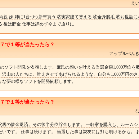
えい
両親 妹 姉に1台づつ新車買う ③実家建て替える ④全身脱毛 ⑤お世話
る 後は貯金 仕事は辞めず今まで通りに
ト７で１等が当たったら？
アップルぺんぎ
のソフト開発を依頼します、庶民の願いを叶える当選金額1,000万位を
、沢山の人たちに、叶えさせてあげられるような、自分も1,000万円の
うな夢の様なソフトを開発依頼します。
ト７で１等が当たったら？
父親の借金返済。その後半分位貯金します。 一軒家を購入し、ルームシ
たいです。 仕事は続けます。 当選した事は親友には打ち明けるかも。 