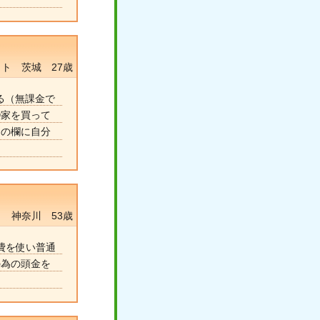
ト 茨城 27歳
る（無課金で
③家を買って
トの欄に自分
 神奈川 53歳
費を使い普通
の為の頭金を