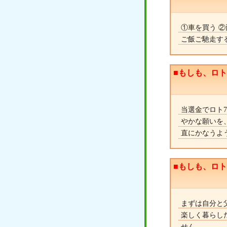
①車を買う ②
ご飯ご馳走す
■もしも、ロ
当選金でロト7
やかな願いを
直にかなうよ
■もしも、ロ
まずは自分と
楽しく暮らし
せん。