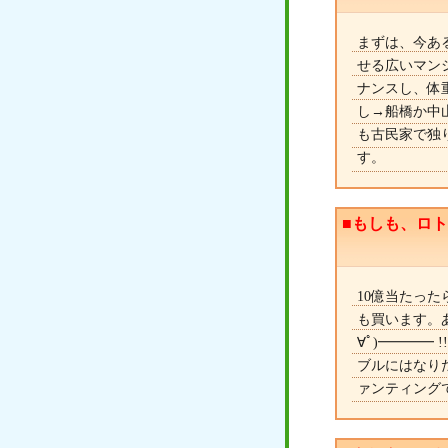
まずは、今あ
せる広いマン
ナンスし、体
し→船橋か中
も古民家で独
す。
■もしも、ロ
10億当たった
も買います。
∀ﾟ)━━━━
ブルにはなり
ァンティング