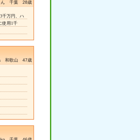
ん 千葉 28歳
3千万円、ハ
に使用1千
ka 和歌山 47歳
hoko 千葉 46歳