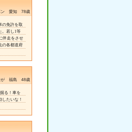
ン 愛知 78歳
車の免許を取
た。若し1等
達に伴走をさせ
先の各都道府
が 福島 48歳
を掘る！車を
動したいな！