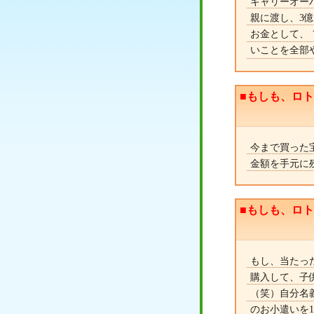
キャリーオーバ
親に渡し、3
お金として、
いことを全部
■もしも、ロ
今まで買った
金額を手元に
■もしも、ロ
もし、当たっ
購入して、子
（笑）自分名
のお小遣いを