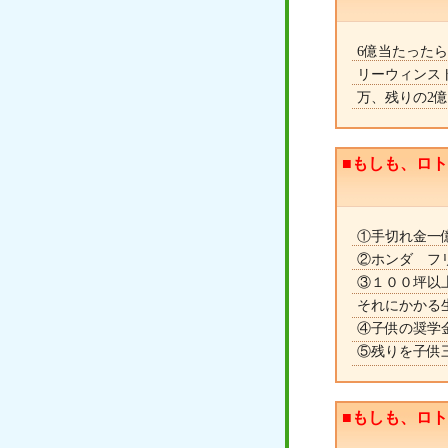
6億当たった
リーウィンス
万、残りの2
■もしも、ロ
①手切れ金一
②ホンダ フ
③１００坪以
それにかかる
④子供の奨学
⑤残りを子供
■もしも、ロ