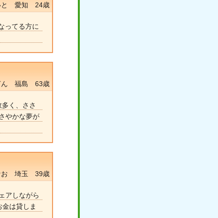
と 愛知 24歳
になってる方に
ん 福島 63歳
数多く、ささ
ささやかな夢が
なお 埼玉 39歳
ェアしながら
お金は貸しま