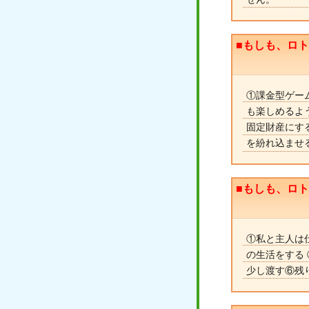
■もしも、ロ
①課金型ゲー
も楽しめるよ
固定財産にす
を紛れ込ませ
■もしも、ロ
①私と主人は
の生活をする
少し渡す⑥残