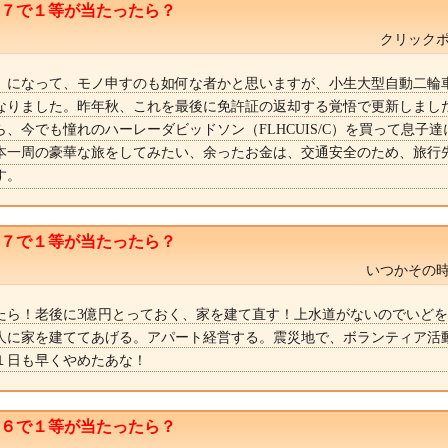
ト７で１等が当たったら？
クリックポ
歳）になって、モノ申すのも如何な者かと思いますが、小生大型自動二輪
になりました。昨年秋、これを最後に免許証の返却する覚悟で更新しまし
、今でも憧れのハーレーダビッドソン（FLHCUIS/C）を買って息子
本一周の豪華な旅をしてみたい、余ったお金は、交通安全のため、旅行
す。
ト７で１等が当たったら？
いつかその時
ったら！老後に3億円とっておく、家を建て直す！上水道がないのでいど
人に家を建ててあげる。アパート経営する。震災地で、ボランティア活
１日も早くやめたあな！
ト６で１等が当たったら？