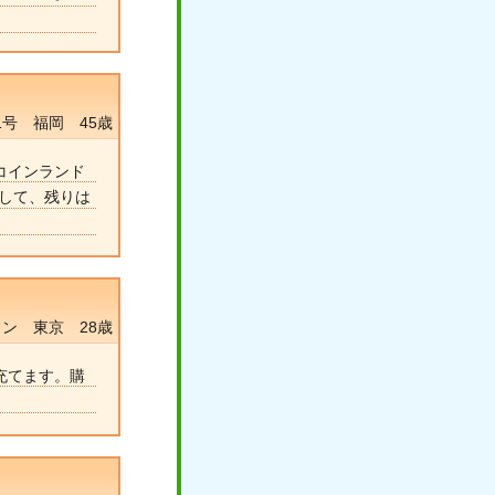
1号 福岡 45歳
コインランド
渡して、残りは
ン 東京 28歳
充てます。購