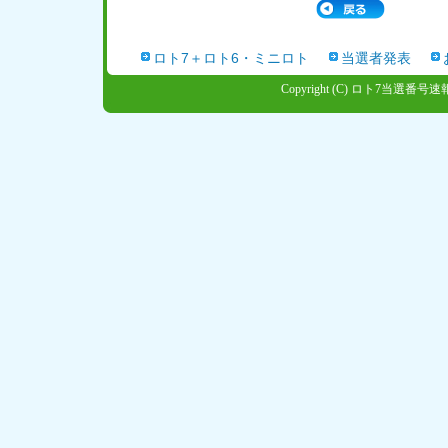
ロト7＋ロト6・ミニロト
当選者発表
Copyright (C)
ロト7当選番号速