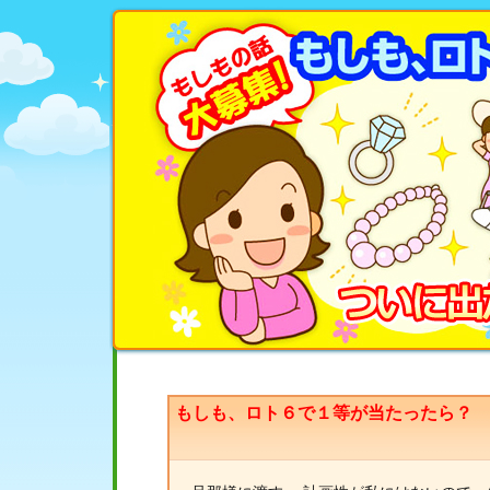
もしも、ロト６で１等が当たったら？