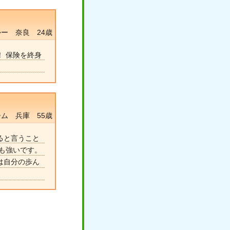
かー 奈良 24歳
 保険を終身
ム 兵庫 55歳
ると言うこと
も強いです。
は自分の歩ん