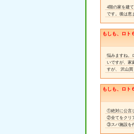
4階の家を建
です。後は恵
もしも、ロト
悩みますね。ロ
いですが、家
すが、 沢山
もしも、ロト
①絶対に公言
②全てをクリ
③スパ施設を