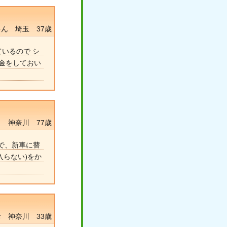
ん 埼玉 37歳
いるので シ
金をしておい
 神奈川 77歳
ので、新車に替
入らない)をか
 神奈川 33歳