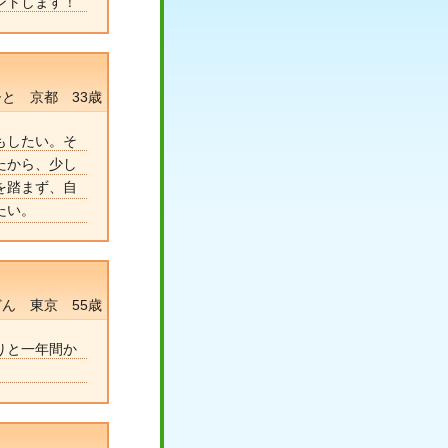
ントします！
と 京都 33歳
もしたい。そ
たから、少し
を踏まず、自
たい。
ん 東京 55歳
りと一年間か