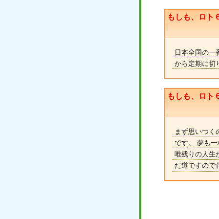
もしも、ロト
日本全国の一
から定期に切
もしも、ロト
まず思いつく
です。 夢も
唯残りの人生
だ道ですので