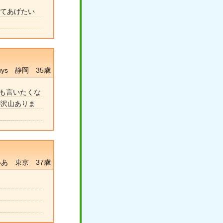
せてあげたい
guys 静岡 35歳
にも言いたくな
が沢山ありま
あ 東京 37歳