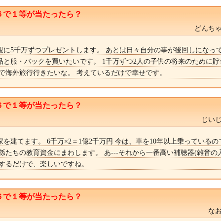
６で１等が当たったら？
どんちゃ
親に5千万ずつプレゼントします。 あとは日々自分の事が後回しになって
品と服・バックを買いたいです。 1千万ずつ2人の子供の将来のために貯
族で海外旅行行きたいな。 考えているだけで幸せです。
６で１等が当たったら？
じいじ
を建てます。 6千万×2＝1億2千万円 今は、車を10年以上乗っている
孫たちの教育資金にまわします。 あ---それから一番高い補聴器(雑音の
像するだけで、楽しいですね。
６で１等が当たったら？
なお