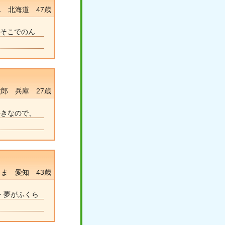
 北海道 47歳
､そこでのん
郎 兵庫 27歳
好きなので、
ま 愛知 43歳
・夢がふくら