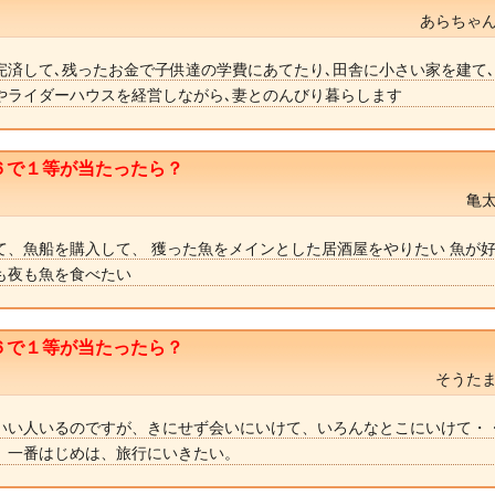
あらちゃん
完済して､残ったお金で子供達の学費にあてたり､田舎に小さい家を建て
やライダーハウスを経営しながら､妻とのんびり暮らします
６で１等が当たったら？
亀太
て、魚船を購入して、 獲った魚をメインとした居酒屋をやりたい 魚が
も夜も魚を食べたい
６で１等が当たったら？
そうたま
いい人いるのですが、きにせず会いにいけて、いろんなとこにいけて・
、一番はじめは、旅行にいきたい。