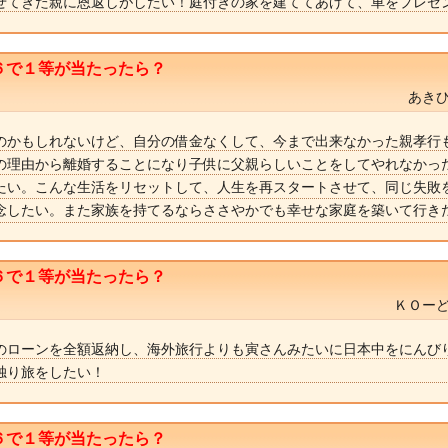
せてきた親に恩返しがしたい！庭付きの家を建ててあげて、車をプレゼ
６で１等が当たったら？
あきひ
のかもしれないけど、自分の借金なくして、今まで出来なかった親孝行
の理由から離婚することになり子供に父親らしいことをしてやれなかっ
たい。こんな生活をリセットして、人生を再スタートさせて、同じ失敗
念したい。また家族を持てるならささやかでも幸せな家庭を築いて行き
６で１等が当たったら？
ＫＯーど
のローンを全額返納し、海外旅行よりも寅さんみたいに日本中をにんび
独り旅をしたい！
６で１等が当たったら？