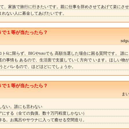
てて、家族で旅行に行きたいです。親に仕事を辞めさせてあげて楽にさ
まれない人に募金してあげたいです。
６で１等が当たったら？
sd
ト6に限らず、BIGやtotoでも 高額当選した場合に困る質問です。 誰
庭の事情も あるので、生活面で支援していく方向で います。ほしい物
買うとバレるので、ほどほどにでしょうか。
６で１等が当たったら？
まい
しない。誰にも言わない
アにする（全ての負債。数十万円程度しかない）
作る。お風呂やサウナに入って癒せる空間造り。