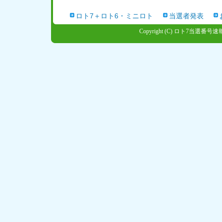
ロト7＋ロト6・ミニロト
当選者発表
Copyright (C)
ロト7当選番号速