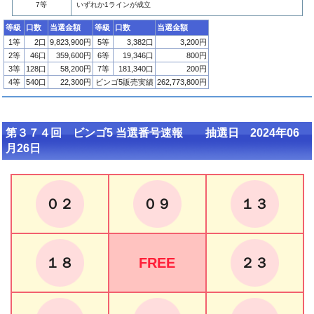
7等
いずれか1ラインが成立
等級
口数
当選金額
等級
口数
当選金額
1等
2口
9,823,900円
5等
3,382口
3,200円
2等
46口
359,600円
6等
19,346口
800円
3等
128口
58,200円
7等
181,340口
200円
4等
540口
22,300円
ビンゴ5販売実績
262,773,800円
第３７４回 ビンゴ5 当選番号速報 抽選日 2024年06
月26日
０２
０９
１３
１８
FREE
２３