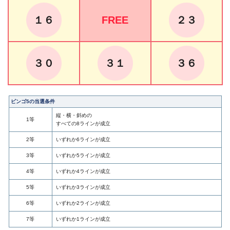
１６
FREE
２３
３０
３１
３６
ビンゴ5の当選条件
縦・横・斜めの
1等
すべての8ラインが成立
2等
いずれか6ラインが成立
3等
いずれか5ラインが成立
4等
いずれか4ラインが成立
5等
いずれか3ラインが成立
6等
いずれか2ラインが成立
7等
いずれか1ラインが成立