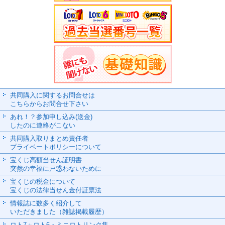
共同購入に関するお問合せは
こちらからお問合せ下さい
あれ！？参加申し込み(送金)
したのに連絡がこない
共同購入取りまとめ責任者
プライベートポリシーについて
宝くじ高額当せん証明書
突然の幸福に戸惑わないために
宝くじの税金について
宝くじの法律当せん金付証票法
情報誌に数多く紹介して
いただきました（雑誌掲載履歴）
ロト7＋ロト6・ミニロトリンク集