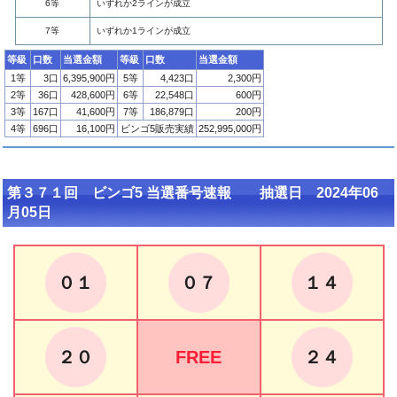
6等
いずれか2ラインが成立
7等
いずれか1ラインが成立
等級
口数
当選金額
等級
口数
当選金額
1等
3口
6,395,900円
5等
4,423口
2,300円
2等
36口
428,600円
6等
22,548口
600円
3等
167口
41,600円
7等
186,879口
200円
4等
696口
16,100円
ビンゴ5販売実績
252,995,000円
第３７１回 ビンゴ5 当選番号速報 抽選日 2024年06
月05日
０１
０７
１４
２０
FREE
２４