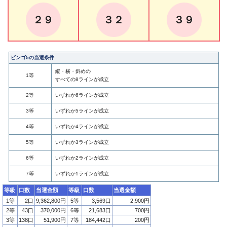
２９
３２
３９
ビンゴ5の当選条件
縦・横・斜めの
1等
すべての8ラインが成立
2等
いずれか6ラインが成立
3等
いずれか5ラインが成立
4等
いずれか4ラインが成立
5等
いずれか3ラインが成立
6等
いずれか2ラインが成立
7等
いずれか1ラインが成立
等級
口数
当選金額
等級
口数
当選金額
1等
2口
9,362,800円
5等
3,569口
2,900円
2等
43口
370,000円
6等
21,683口
700円
3等
138口
51,900円
7等
184,442口
200円