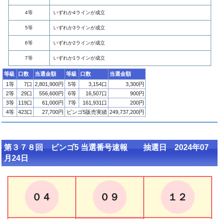
4等
いずれか4ラインが成立
5等
いずれか3ラインが成立
6等
いずれか2ラインが成立
7等
いずれか1ラインが成立
等級
口数
当選金額
等級
口数
当選金額
1等
7口
2,801,900円
5等
3,154口
3,300円
2等
29口
556,600円
6等
16,507口
900円
3等
119口
61,000円
7等
161,931口
200円
4等
423口
27,700円
ビンゴ5販売実績
249,737,200円
第３７８回 ビンゴ5 当選番号速報 抽選日 2024年07
月24日
０４
０９
１２