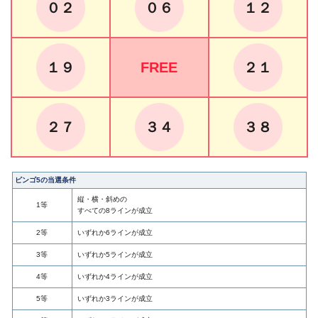
０２
０６
１２
１９
FREE
２１
２７
３４
３８
ビンゴ5の当選条件
縦・横・斜めの
1等
すべての8ラインが成立
2等
いずれか6ラインが成立
3等
いずれか5ラインが成立
4等
いずれか4ラインが成立
5等
いずれか3ラインが成立