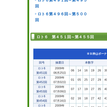
ロト６第４９１回～第４９５
回
ロト６第４９６回～第５００
回
ロト６ 第４５１回～第４５５回
※Ｂ枠はボーナ
回号
抽選日
本数字
ロト6
2009年
06
14
16
19
26
3
第451回
06月25日
ロト6
2009年
01
05
25
27
29
4
第452回
07月02日
ロト6
2009年
07
17
19
27
35
4
第453回
07月09日
ロト6
2009年
02
16
18
27
42
4
第454回
07月16日
ロト6
2009年