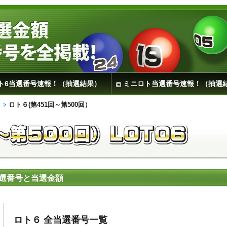
ト6当選番号速報！（抽選結果）
ミニロト当選番号速報！（抽選
ロト６(第451回～第500回）
当選番号と当選金額
ロト６ 全当選番号一覧