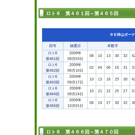
ロト６ 第４６１回～第４６５回
※Ｂ枠はボーナ
回号
抽選日
本数字
ロト6
2009年
08
10
13
30
32
4
第461回
09月03日
ロト6
2009年
02
04
06
16
31
3
第462回
09月10日
ロト6
2009年
10
13
16
25
30
4
第463回
09月17日
ロト6
2009年
10
21
22
25
27
3
第464回
09月24日
ロト6
2009年
06
24
27
30
32
3
第465回
10月01日
ロト６ 第４６６回～第４７０回