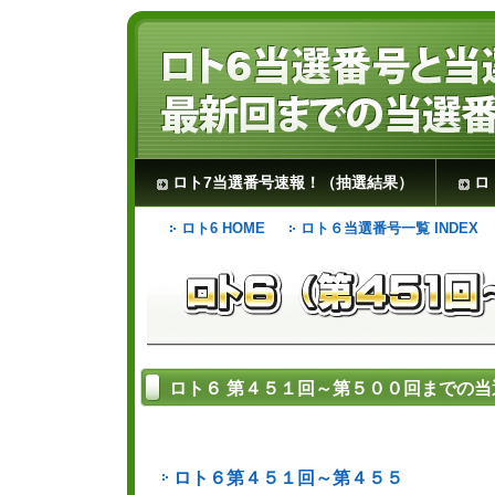
ロト7当選番号速報！（抽選結果）
ロ
ロト6 HOME
ロト６当選番号一覧 INDEX
ロト６ 第４５１回～第５００回までの
ロト６第４５１回～第４５５