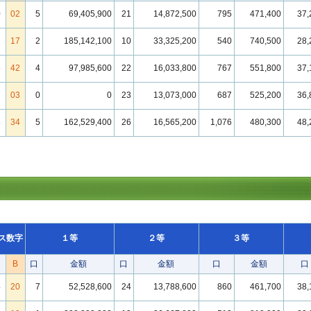
0
02
5
69,405,900
21
14,872,500
795
471,400
37,
1
17
2
185,142,100
10
33,325,200
540
740,500
28,
8
42
4
97,985,600
22
16,033,800
767
551,800
37,
7
03
0
0
23
13,073,000
687
525,200
36,
8
34
5
162,529,400
26
16,565,200
1,076
480,300
48,
ス数字
１等
２等
３等
B
口
金額
口
金額
口
金額
口
4
20
7
52,528,600
24
13,788,600
860
461,700
38,