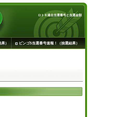
ロト６過去当選番号と当選金額
結果）
ビンゴ5当選番号速報！（抽選結果）