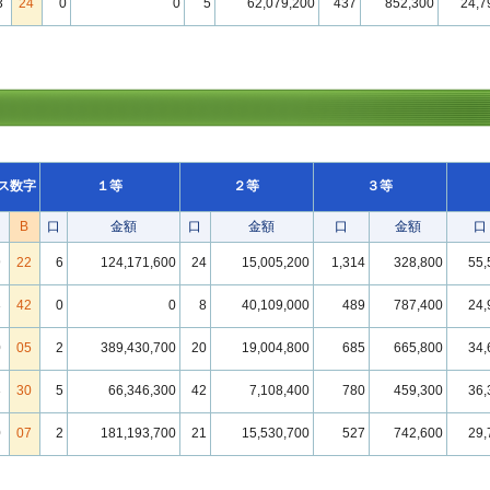
3
24
0
0
5
62,079,200
437
852,300
24,7
ス数字
１等
２等
３等
B
口
金額
口
金額
口
金額
口
9
22
6
124,171,600
24
15,005,200
1,314
328,800
55,
3
42
0
0
8
40,109,000
489
787,400
24,
0
05
2
389,430,700
20
19,004,800
685
665,800
34,
3
30
5
66,346,300
42
7,108,400
780
459,300
36,
0
07
2
181,193,700
21
15,530,700
527
742,600
29,