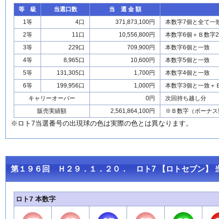
等 級
当選口数
当 選 金 額
1等
4口
371,873,100円
本数字7個と全て一
2等
11口
10,556,800円
本数字6個＋Ｂ数字
3等
229口
709,900円
本数字6個と一致
4等
8,965口
10,600円
本数字5個と一致
5等
131,305口
1,700円
本数字4個と一致
6等
199,956口
1,000円
本数字3個と一致＋
キャリーオーバー
0円
次回持ち越し分
販売実績額
2,561,864,100円
※Ｂ数字（ボーナス
※ロト7当選番号の出現球の色は実際の色とは異なります。
第１９６回 Ｈ２９．１．２０． ロト7 【ロトセブン】 
ロト7 本数字