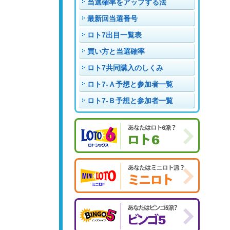
当選確率をアップする法
最新回当選番号
ロト7出目一覧表
買い方と当選確率
ロト7共同購入のしくみ
ロト7-Ａ予想と参加者一覧
ロト7-Ｂ予想と参加者一覧