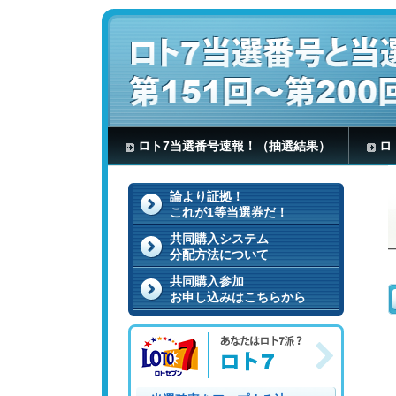
ロト7当選番号速報！（抽選結果）
ロ
論より証拠！
これが1等当選券だ！
共同購入システム
分配方法について
共同購入参加
お申し込みはこちらから