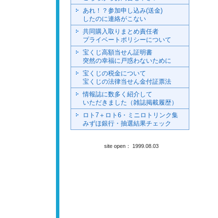
あれ！？参加申し込み(送金)
したのに連絡がこない
共同購入取りまとめ責任者
プライベートポリシーについて
宝くじ高額当せん証明書
突然の幸福に戸惑わないために
宝くじの税金について
宝くじの法律当せん金付証票法
情報誌に数多く紹介して
いただきました（雑誌掲載履歴）
ロト7＋ロト6・ミニロトリンク集
みずほ銀行・抽選結果チェック
site open： 1999.08.03