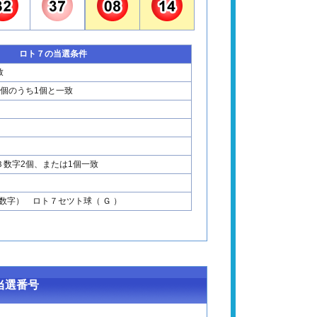
ロト７の当選条件
致
2個のうち1個と一致
Ｂ数字2個、または1個一致
数字） ロト７セツト球（ Ｇ ）
当選番号