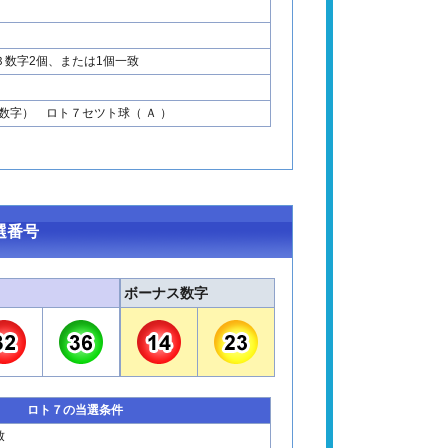
Ｂ数字2個、または1個一致
数字） ロト７セツト球（ Ａ ）
選番号
ボーナス数字
ロト７の当選条件
致