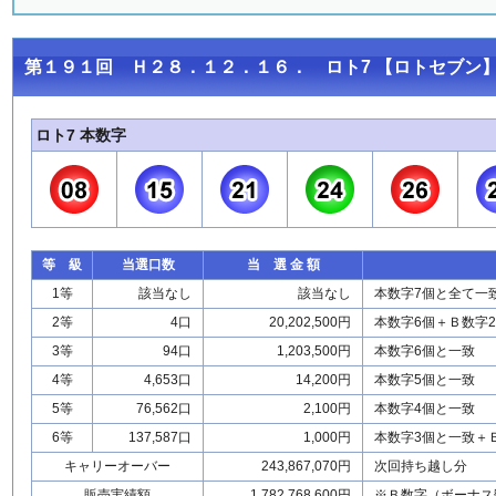
第１９１回 Ｈ２８．１２．１６． ロト7 【ロトセブン】
ロト7 本数字
等 級
当選口数
当 選 金 額
1等
該当なし
該当なし
本数字7個と全て一
2等
4口
20,202,500円
本数字6個＋Ｂ数字
3等
94口
1,203,500円
本数字6個と一致
4等
4,653口
14,200円
本数字5個と一致
5等
76,562口
2,100円
本数字4個と一致
6等
137,587口
1,000円
本数字3個と一致＋
キャリーオーバー
243,867,070円
次回持ち越し分
販売実績額
1,782,768,600円
※Ｂ数字（ボーナス