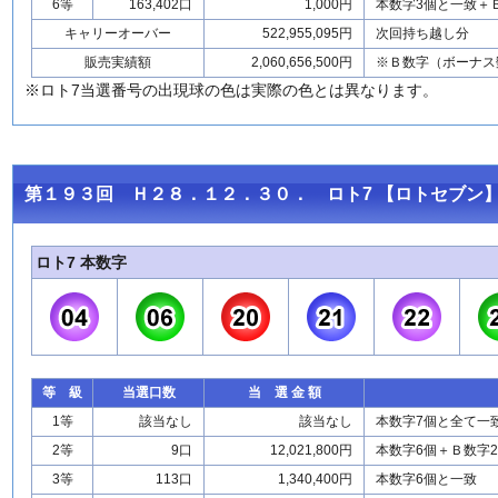
6等
163,402口
1,000円
本数字3個と一致＋
キャリーオーバー
522,955,095円
次回持ち越し分
販売実績額
2,060,656,500円
※Ｂ数字（ボーナス
※ロト7当選番号の出現球の色は実際の色とは異なります。
第１９３回 Ｈ２８．１２．３０． ロト7 【ロトセブン】
ロト7 本数字
等 級
当選口数
当 選 金 額
1等
該当なし
該当なし
本数字7個と全て一
2等
9口
12,021,800円
本数字6個＋Ｂ数字
3等
113口
1,340,400円
本数字6個と一致