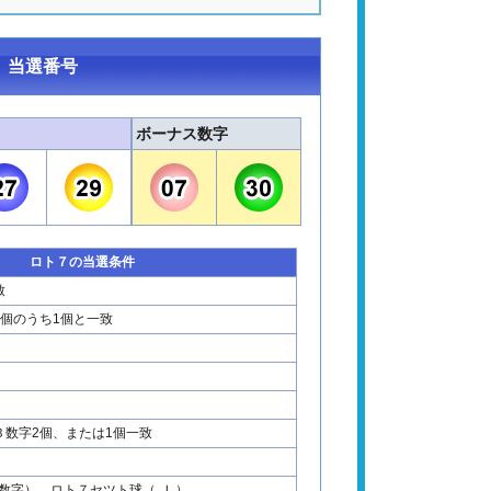
 当選番号
ボーナス数字
ロト７の当選条件
致
2個のうち1個と一致
Ｂ数字2個、または1個一致
数字） ロト７セツト球（ Ｊ ）