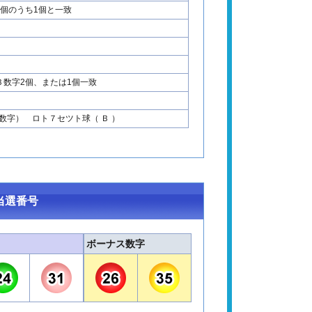
2個のうち1個と一致
Ｂ数字2個、または1個一致
数字） ロト７セツト球（ Ｂ ）
当選番号
ボーナス数字