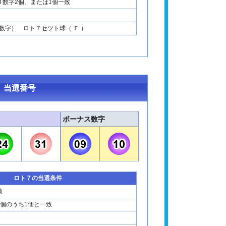
Ｂ数字2個、または1個一致
数字） ロト７セツト球（ Ｆ ）
 当選番号
ボーナス数字
ロト７の当選条件
致
2個のうち1個と一致