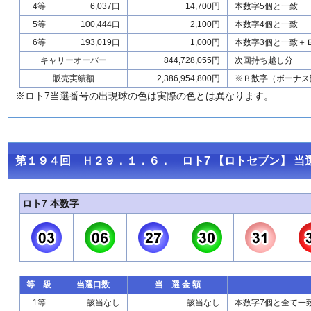
4等
6,037口
14,700円
本数字5個と一致
5等
100,444口
2,100円
本数字4個と一致
6等
193,019口
1,000円
本数字3個と一致＋
キャリーオーバー
844,728,055円
次回持ち越し分
販売実績額
2,386,954,800円
※Ｂ数字（ボーナス
※ロト7当選番号の出現球の色は実際の色とは異なります。
第１９４回 Ｈ２９．１．６． ロト7 【ロトセブン】 当
ロト7 本数字
等 級
当選口数
当 選 金 額
1等
該当なし
該当なし
本数字7個と全て一