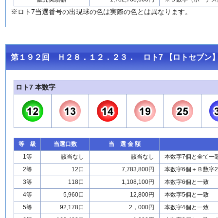
※ロト7当選番号の出現球の色は実際の色とは異なります。
第１９２回 Ｈ２８．１２．２３． ロト7 【ロトセブン】
ロト7 本数字
等 級
当選口数
当 選 金 額
1等
該当なし
該当なし
本数字7個と全て一
2等
12口
7,783,800円
本数字6個＋Ｂ数字
3等
118口
1,108,100円
本数字6個と一致
4等
5,960口
12,800円
本数字5個と一致
5等
92,178口
2，000円
本数字4個と一致