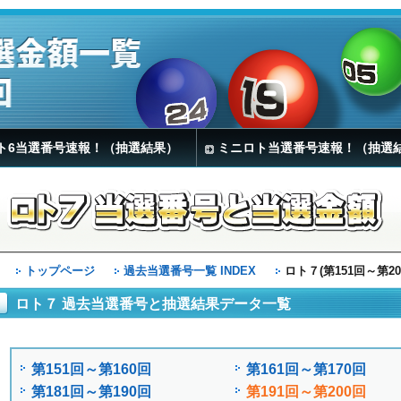
ト6当選番号速報！（抽選結果）
ミニロト当選番号速報！（抽選
トップページ
過去当選番号一覧 INDEX
ロト７(第151回～第2
ロト７ 過去当選番号と抽選結果データ一覧
第151回～第160回
第161回～第170回
第181回～第190回
第191回～第200回