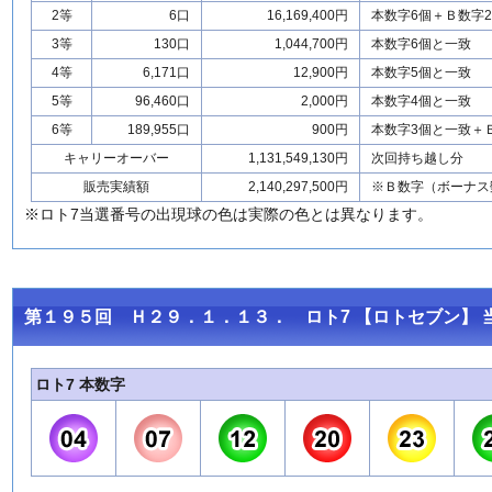
2等
6口
16,169,400円
本数字6個＋Ｂ数字
3等
130口
1,044,700円
本数字6個と一致
4等
6,171口
12,900円
本数字5個と一致
5等
96,460口
2,000円
本数字4個と一致
6等
189,955口
900円
本数字3個と一致＋
キャリーオーバー
1,131,549,130円
次回持ち越し分
販売実績額
2,140,297,500円
※Ｂ数字（ボーナス
※ロト7当選番号の出現球の色は実際の色とは異なります。
第１９５回 Ｈ２９．１．１３． ロト7 【ロトセブン】 
ロト7 本数字