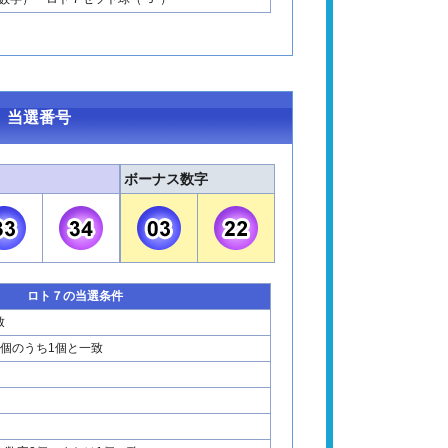
 当選番号
ボーナス数字
ロト７の当選条件
致
2個のうち1個と一致