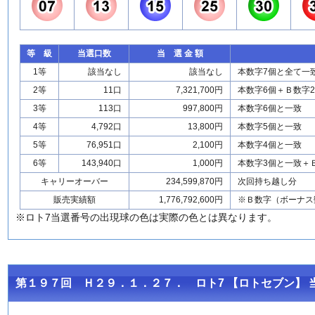
等 級
当選口数
当 選 金 額
1等
該当なし
該当なし
本数字7個と全て一
2等
11口
7,321,700円
本数字6個＋Ｂ数字
3等
113口
997,800円
本数字6個と一致
4等
4,792口
13,800円
本数字5個と一致
5等
76,951口
2,100円
本数字4個と一致
6等
143,940口
1,000円
本数字3個と一致＋
キャリーオーバー
234,599,870円
次回持ち越し分
販売実績額
1,776,792,600円
※Ｂ数字（ボーナス
※ロト7当選番号の出現球の色は実際の色とは異なります。
第１９７回 Ｈ２９．１．２７． ロト7 【ロトセブン】 