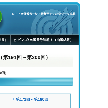
ロト７当選番号一覧・最新回までの全データ掲載
結果）
ビンゴ5当選番号速報！（抽選結果）
（第191回～第200回）
00回）
第171回～第180回