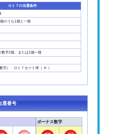
ロト７の当選条件
致
2個のうち1個と一致
Ｂ数字2個、または1個一致
数字） ロト７セツト球（ Ｈ ）
当選番号
ボーナス数字