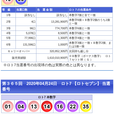
等 級
当選口数
当 選 金 額
ロト７の当選条件
1等
該当なし
該当なし
本数字7個と全て一致
本数字6個＋Ｂ数字2個のうち1個
2等
4口
13,281,900円
と一致
3等
96口
774,700円
本数字6個と一致
4等
5,078口
8,500円
本数字5個と一致
5等
77,996口
1,300円
本数字4個と一致
本数字3個と一致＋Ｂ数字2個、ま
6等
131,596口
1,000円
たは1個一致
キャリーオーバー
320,852,305円
次回持ち越し分
※Ｂ数字（ボーナス数字） ロト
販売実績額
1,610,010,900円
７セツト球（ Ｇ ）
※ロト7当選番号の出現球の色は実際の色とは異なります。
第３６５回 2020年04月24日 ロト7 【ロトセブン】 当選
番号
ロト7 本数字