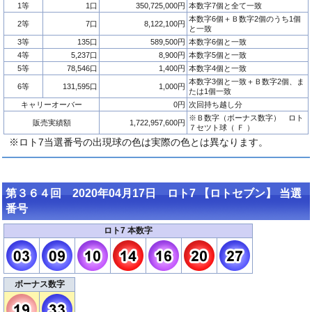
1等
1口
350,725,000円
本数字7個と全て一致
本数字6個＋Ｂ数字2個のうち1個
2等
7口
8,122,100円
と一致
3等
135口
589,500円
本数字6個と一致
4等
5,237口
8,900円
本数字5個と一致
5等
78,546口
1,400円
本数字4個と一致
本数字3個と一致＋Ｂ数字2個、ま
6等
131,595口
1,000円
たは1個一致
キャリーオーバー
0円
次回持ち越し分
※Ｂ数字（ボーナス数字） ロト
販売実績額
1,722,957,600円
７セツト球（ Ｆ ）
※ロト7当選番号の出現球の色は実際の色とは異なります。
第３６４回 2020年04月17日 ロト7 【ロトセブン】 当選
番号
ロト7 本数字
ボーナス数字