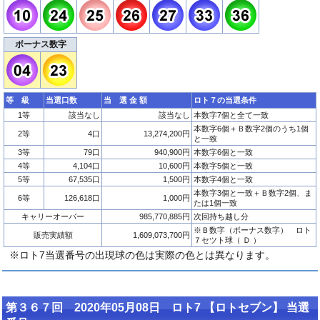
ボーナス数字
等 級
当選口数
当 選 金 額
ロト７の当選条件
1等
該当なし
該当なし
本数字7個と全て一致
本数字6個＋Ｂ数字2個のうち1個
2等
4口
13,274,200円
と一致
3等
79口
940,900円
本数字6個と一致
4等
4,104口
10,600円
本数字5個と一致
5等
67,535口
1,500円
本数字4個と一致
本数字3個と一致＋Ｂ数字2個、ま
6等
126,618口
1,000円
たは1個一致
キャリーオーバー
985,770,885円
次回持ち越し分
※Ｂ数字（ボーナス数字） ロト
販売実績額
1,609,073,700円
７セツト球（ Ｄ ）
※ロト7当選番号の出現球の色は実際の色とは異なります。
第３６７回 2020年05月08日 ロト7 【ロトセブン】 当選