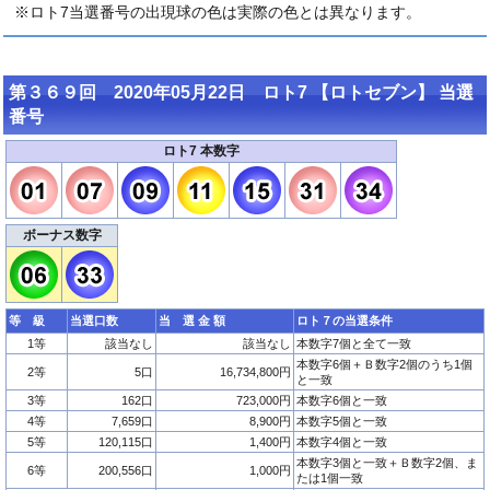
※ロト7当選番号の出現球の色は実際の色とは異なります。
第３６９回 2020年05月22日 ロト7 【ロトセブン】 当選
番号
ロト7 本数字
ボーナス数字
等 級
当選口数
当 選 金 額
ロト７の当選条件
1等
該当なし
該当なし
本数字7個と全て一致
本数字6個＋Ｂ数字2個のうち1個
2等
5口
16,734,800円
と一致
3等
162口
723,000円
本数字6個と一致
4等
7,659口
8,900円
本数字5個と一致
5等
120,115口
1,400円
本数字4個と一致
本数字3個と一致＋Ｂ数字2個、ま
6等
200,556口
1,000円
たは1個一致