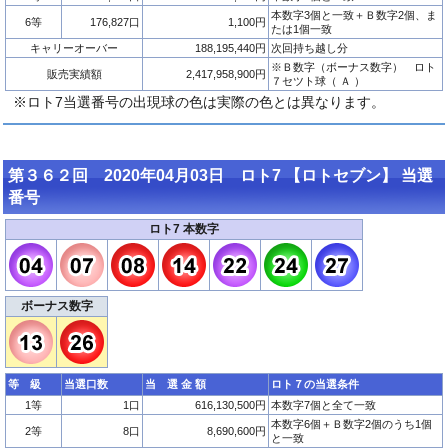
本数字3個と一致＋Ｂ数字2個、ま
6等
176,827口
1,100円
たは1個一致
キャリーオーバー
188,195,440円
次回持ち越し分
※Ｂ数字（ボーナス数字） ロト
販売実績額
2,417,958,900円
７セツト球（ Ａ ）
※ロト7当選番号の出現球の色は実際の色とは異なります。
第３６２回 2020年04月03日 ロト7 【ロトセブン】 当選
番号
ロト7 本数字
ボーナス数字
等 級
当選口数
当 選 金 額
ロト７の当選条件
1等
1口
616,130,500円
本数字7個と全て一致
本数字6個＋Ｂ数字2個のうち1個
2等
8口
8,690,600円
と一致