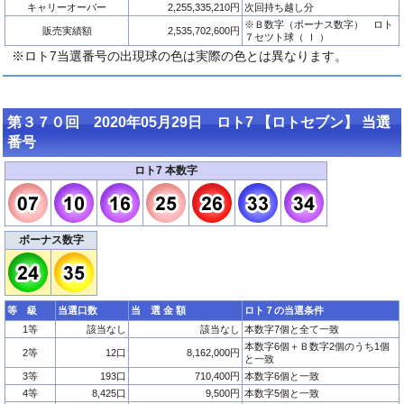
キャリーオーバー
2,255,335,210円
次回持ち越し分
※Ｂ数字（ボーナス数字） ロト
販売実績額
2,535,702,600円
７セツト球（ Ｉ ）
※ロト7当選番号の出現球の色は実際の色とは異なります。
第３７０回 2020年05月29日 ロト7 【ロトセブン】 当選
番号
ロト7 本数字
ボーナス数字
等 級
当選口数
当 選 金 額
ロト７の当選条件
1等
該当なし
該当なし
本数字7個と全て一致
本数字6個＋Ｂ数字2個のうち1個
2等
12口
8,162,000円
と一致
3等
193口
710,400円
本数字6個と一致
4等
8,425口
9,500円
本数字5個と一致