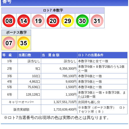
番号
ロト7 本数字
ボーナス数字
等 級
当選口数
当 選 金 額
ロト７の当選条件
1等
該当なし
該当なし
本数字7個と全て一致
本数字6個＋Ｂ数字2個のうち1個
2等
9口
6,356,300円
と一致
3等
102口
785,100円
本数字6個と一致
4等
4,862口
9,600円
本数字5個と一致
5等
75,636口
1,500円
本数字4個と一致
本数字3個と一致＋Ｂ数字2個、ま
6等
128,128口
1,100円
たは1個一致
キャリーオーバー
1,327,551,715円
次回持ち越し分
※Ｂ数字（ボーナス数字） ロト
販売実績額
1,733,639,400円
７セツト球（ Ｂ ）
※ロト7当選番号の出現球の色は実際の色とは異なります。