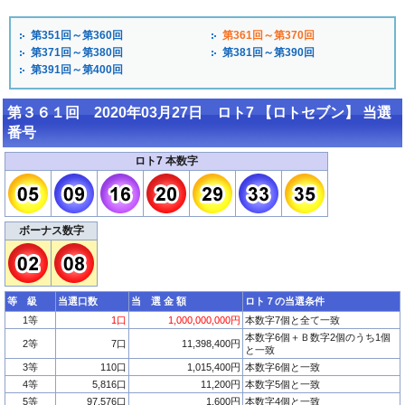
第351回～第360回
第361回～第370回
第371回～第380回
第381回～第390回
第391回～第400回
第３６１回 2020年03月27日 ロト7 【ロトセブン】 当選
番号
ロト7 本数字
ボーナス数字
等 級
当選口数
当 選 金 額
ロト７の当選条件
1等
1口
1,000,000,000円
本数字7個と全て一致
本数字6個＋Ｂ数字2個のうち1個
2等
7口
11,398,400円
と一致
3等
110口
1,015,400円
本数字6個と一致
4等
5,816口
11,200円
本数字5個と一致
5等
97,576口
1,600円
本数字4個と一致