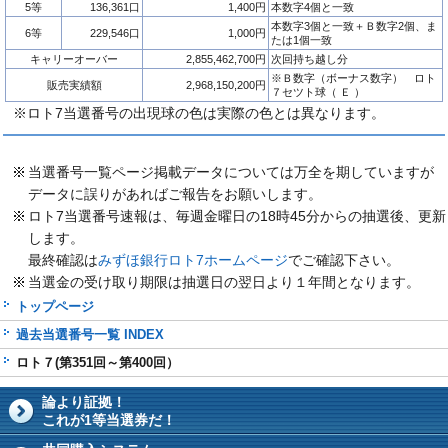
5等
136,361口
1,400円
本数字4個と一致
本数字3個と一致＋Ｂ数字2個、ま
6等
229,546口
1,000円
たは1個一致
キャリーオーバー
2,855,462,700円
次回持ち越し分
※Ｂ数字（ボーナス数字） ロト
販売実績額
2,968,150,200円
７セツト球（ Ｅ ）
※ロト7当選番号の出現球の色は実際の色とは異なります。
当選番号一覧ページ掲載データについては万全を期していますが
データに誤りがあればご報告をお願いします。
ロト7当選番号速報は、毎週金曜日の18時45分からの抽選後、更新
します。
最終確認は
みずほ銀行ロト7ホームページ
でご確認下さい。
当選金の受け取り期限は抽選日の翌日より１年間となります。
トップページ
過去当選番号一覧 INDEX
ロト７(第351回～第400回）
論より証拠！
これが1等当選券だ！