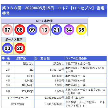
第３６８回 2020年05月15日 ロト7 【ロトセブン】 当選
番号
ロト7 本数字
ボーナス数字
等 級
当選口数
当 選 金 額
ロト７の当選条件
1等
該当なし
該当なし
本数字7個と全て一致
本数字6個＋Ｂ数字2個のうち1個
2等
8口
8,791,700円
と一致
3等
143口
688,500円
本数字6個と一致
4等
6,742口
8,500円
本数字5個と一致
5等
105,147口
1,300円
本数字4個と一致
本数字3個と一致＋Ｂ数字2個、ま
6等
171,958口
1,000円
たは1個一致
キャリーオーバー
1,751,951,140円
次回持ち越し分
※Ｂ数字（ボーナス数字） ロト
販売実績額
2,131,432,500円
７セツト球（ Ｊ ）