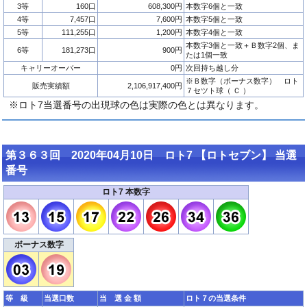
3等
160口
608,300円
本数字6個と一致
4等
7,457口
7,600円
本数字5個と一致
5等
111,255口
1,200円
本数字4個と一致
本数字3個と一致＋Ｂ数字2個、ま
6等
181,273口
900円
たは1個一致
キャリーオーバー
0円
次回持ち越し分
※Ｂ数字（ボーナス数字） ロト
販売実績額
2,106,917,400円
７セツト球（ Ｃ ）
※ロト7当選番号の出現球の色は実際の色とは異なります。
第３６３回 2020年04月10日 ロト7 【ロトセブン】 当選
番号
ロト7 本数字
ボーナス数字
等 級
当選口数
当 選 金 額
ロト７の当選条件