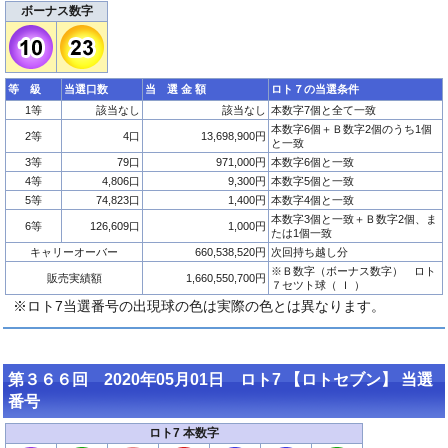
ボーナス数字
等 級
当選口数
当 選 金 額
ロト７の当選条件
1等
該当なし
該当なし
本数字7個と全て一致
本数字6個＋Ｂ数字2個のうち1個
2等
4口
13,698,900円
と一致
3等
79口
971,000円
本数字6個と一致
4等
4,806口
9,300円
本数字5個と一致
5等
74,823口
1,400円
本数字4個と一致
本数字3個と一致＋Ｂ数字2個、ま
6等
126,609口
1,000円
たは1個一致
キャリーオーバー
660,538,520円
次回持ち越し分
※Ｂ数字（ボーナス数字） ロト
販売実績額
1,660,550,700円
７セツト球（ Ｉ ）
※ロト7当選番号の出現球の色は実際の色とは異なります。
第３６６回 2020年05月01日 ロト7 【ロトセブン】 当選
番号
ロト7 本数字