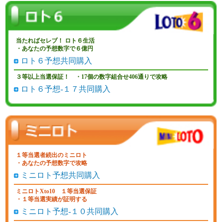
当たればセレブ！ ロト６生活
・あなたの予想数字で６億円
ロト６予想共同購入
３等以上当選保証！ ・17個の数字組合せ406通りで攻略
ロト６予想-１７共同購入
１等当選者続出のミニロト
・あなたの予想数字で攻略
ミニロト予想共同購入
ミニロトXto10 １等当選保証
・１等当選実績が証明する
ミニロト予想-１０共同購入