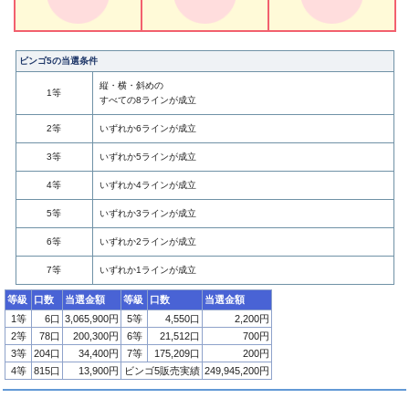
ビンゴ5の当選条件
縦・横・斜めの
1等
すべての8ラインが成立
2等
いずれか6ラインが成立
3等
いずれか5ラインが成立
4等
いずれか4ラインが成立
5等
いずれか3ラインが成立
6等
いずれか2ラインが成立
7等
いずれか1ラインが成立
等級
口数
当選金額
等級
口数
当選金額
1等
6口
3,065,900円
5等
4,550口
2,200円
2等
78口
200,300円
6等
21,512口
700円
3等
204口
34,400円
7等
175,209口
200円
4等
815口
13,900円
ビンゴ5販売実績
249,945,200円