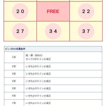
２０
FREE
２２
２７
３４
３７
ビンゴ5の当選条件
縦・横・斜めの
1等
すべての8ラインが成立
2等
いずれか6ラインが成立
3等
いずれか5ラインが成立
4等
いずれか4ラインが成立
5等
いずれか3ラインが成立
6等
いずれか2ラインが成立
7等
いずれか1ラインが成立