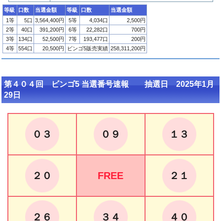
等級
口数
当選金額
等級
口数
当選金額
1等
5口
3,564,400円
5等
4,034口
2,500円
2等
40口
391,200円
6等
22,282口
700円
3等
134口
52,500円
7等
193,477口
200円
4等
554口
20,500円
ビンゴ5販売実績
258,311,200円
第４０４回 ビンゴ5 当選番号速報 抽選日 2025年1月
29日
０３
０９
１３
２０
FREE
２１
２６
３４
４０