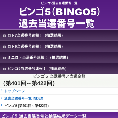
ビンゴ5過去当選番号一覧
ロト7当選番号速報！（抽選結果）
ロト6当選番号速報！（抽選結果）
ミニロト当選番号速報！（抽選結果）
ビンゴ5当選番号速報！（抽選結果）
ビンゴ５ 当選番号と当選金額
（第401回～第422回）
トップページ
過去当選番号一覧 INDEX
ビンゴ５(第401回～第422回）
ビンゴ５ 過去当選番号と抽選結果データ一覧