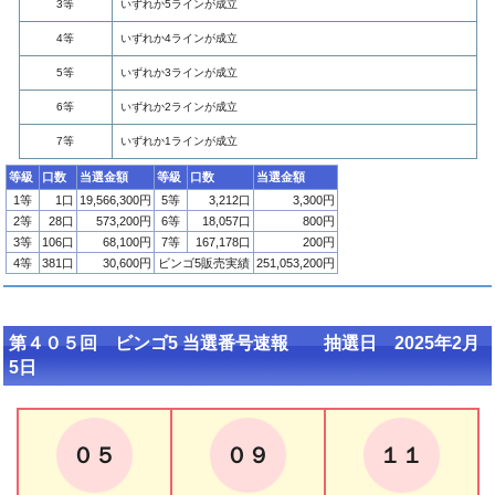
3等
いずれか5ラインが成立
4等
いずれか4ラインが成立
5等
いずれか3ラインが成立
6等
いずれか2ラインが成立
7等
いずれか1ラインが成立
等級
口数
当選金額
等級
口数
当選金額
1等
1口
19,566,300円
5等
3,212口
3,300円
2等
28口
573,200円
6等
18,057口
800円
3等
106口
68,100円
7等
167,178口
200円
4等
381口
30,600円
ビンゴ5販売実績
251,053,200円
第４０５回 ビンゴ5 当選番号速報 抽選日 2025年2月
5日
０５
０９
１１