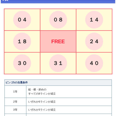
０４
０８
１４
１８
FREE
２４
３０
３１
４０
ビンゴ5の当選条件
縦・横・斜めの
1等
すべての8ラインが成立
2等
いずれか6ラインが成立
3等
いずれか5ラインが成立