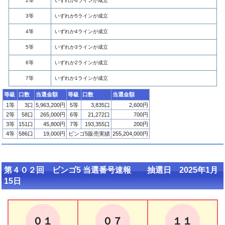
2等
いずれか6ラインが成立
3等
いずれか5ラインが成立
4等
いずれか4ラインが成立
5等
いずれか3ラインが成立
6等
いずれか2ラインが成立
7等
いずれか1ラインが成立
等級
口数
当選金額
等級
口数
当選金額
1等
3口
5,963,200円
5等
3,835口
2,600円
2等
58口
265,000円
6等
21,272口
700円
3等
151口
45,800円
7等
193,355口
200円
4等
586口
19,000円
ビンゴ5販売実績
255,204,000円
第４０２回 ビンゴ5 当選番号速報 抽選日 2025年1月
15日
０１
０７
１１