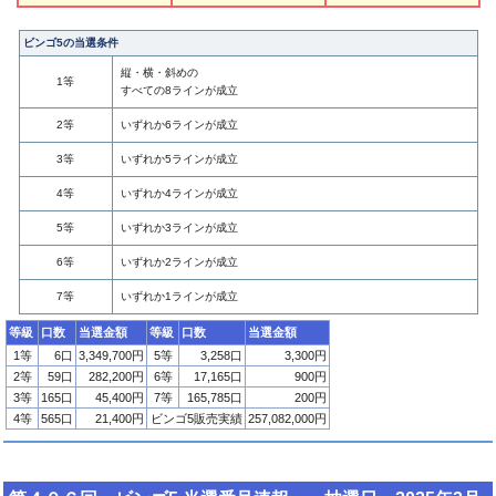
ビンゴ5の当選条件
縦・横・斜めの
1等
すべての8ラインが成立
2等
いずれか6ラインが成立
3等
いずれか5ラインが成立
4等
いずれか4ラインが成立
5等
いずれか3ラインが成立
6等
いずれか2ラインが成立
7等
いずれか1ラインが成立
等級
口数
当選金額
等級
口数
当選金額
1等
6口
3,349,700円
5等
3,258口
3,300円
2等
59口
282,200円
6等
17,165口
900円
3等
165口
45,400円
7等
165,785口
200円
4等
565口
21,400円
ビンゴ5販売実績
257,082,000円