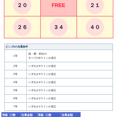
２０
FREE
２１
２６
３４
４０
ビンゴ5の当選条件
縦・横・斜めの
1等
すべての8ラインが成立
2等
いずれか6ラインが成立
3等
いずれか5ラインが成立
4等
いずれか4ラインが成立
5等
いずれか3ラインが成立
6等
いずれか2ラインが成立
7等
いずれか1ラインが成立
等級
口数
当選金額
等級
口数
当選金額