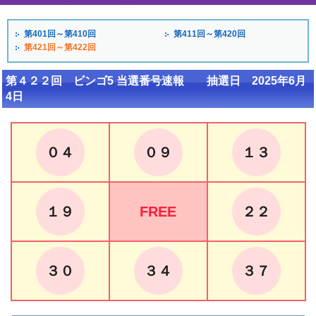
第401回～第410回
第411回～第420回
第421回～第422回
第４２２回 ビンゴ5 当選番号速報 抽選日 2025年6月
4日
０４
０９
１３
１９
FREE
２２
３０
３４
３７