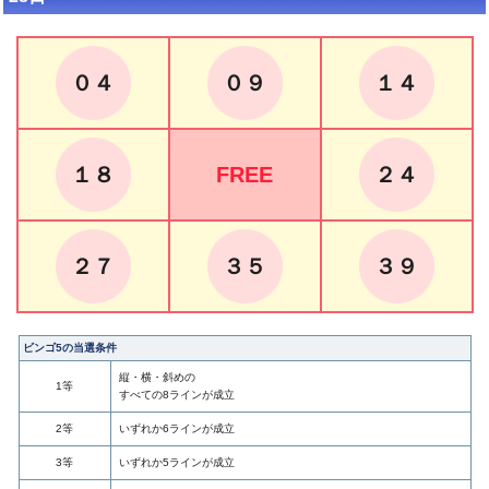
０４
０９
１４
１８
FREE
２４
２７
３５
３９
ビンゴ5の当選条件
縦・横・斜めの
1等
すべての8ラインが成立
2等
いずれか6ラインが成立
3等
いずれか5ラインが成立