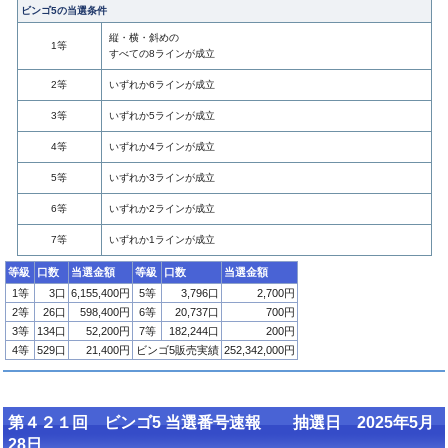
ビンゴ5の当選条件
縦・横・斜めの
1等
すべての8ラインが成立
2等
いずれか6ラインが成立
3等
いずれか5ラインが成立
4等
いずれか4ラインが成立
5等
いずれか3ラインが成立
6等
いずれか2ラインが成立
7等
いずれか1ラインが成立
等級
口数
当選金額
等級
口数
当選金額
1等
3口
6,155,400円
5等
3,796口
2,700円
2等
26口
598,400円
6等
20,737口
700円
3等
134口
52,200円
7等
182,244口
200円
4等
529口
21,400円
ビンゴ5販売実績
252,342,000円
第４２１回 ビンゴ5 当選番号速報 抽選日 2025年5月
28日