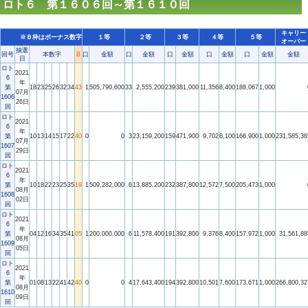
ロト６ 第１６０６回～第１６１０回
キャリー
※Ｂ枠はボーナス数字
１等
２等
３等
４等
５等
オーバー
抽選
回号
本数字
B
口
金額
口
金額
口
金額
口
金額
口
金額
金額
日
ロト
2021
6
年
第
18
23
25
26
32
34
43
1
505,790,600
33
2,555,200
239
381,000
11,356
8,400
188,067
1,000
07月
1606
26日
回
ロト
2021
6
年
第
10
13
14
15
17
22
40
0
0
3
23,159,200
159
471,900
9,702
8,100
166,900
1,000
231,585,36
07月
1607
29日
回
ロト
2021
6
年
第
10
18
22
23
25
35
19
1
509,282,000
6
13,885,200
232
387,800
12,572
7,500
205,473
1,000
08月
1608
02日
回
ロト
2021
6
年
第
04
12
16
34
35
41
05
1
200,000,000
6
11,578,400
191
392,800
9,376
8,400
157,972
1,000
31,561,88
08月
1609
05日
回
ロト
2021
6
年
第
01
08
13
22
41
42
40
0
0
4
17,643,400
194
392,800
10,501
7,600
173,671
1,000
266,800,32
08月
1610
09日
回