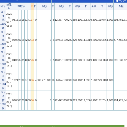
オーバー
抽選
回号
本数字
B
口
金額
口
金額
口
金額
口
金額
口
金額
金額
日
ロト
2021
6
年
第
06
13
17
18
21
41
37
0
0
6
12,277,700
279
285,100
12,639
6,600
199,644
1,000
298,461,71
07月
1601
08日
回
ロト
2021
6
年
第
01
02
07
14
32
42
33
0
0
4
20,933,100
282
320,600
14,031
6,800
230,385
1,000
577,560,63
07月
1602
12日
回
ロト
2021
6
年
第
04
06
32
35
40
42
26
0
0
5
18,857,100
196
519,500
11,361
9,400
193,113
1,000
891,835,62
07月
1603
15日
回
ロト
2021
6
年
第
12
21
23
36
37
38
06
4
303,278,000
16
6,024,100
306
340,100
14,598
7,500
229,118
1,000
07月
1604
19日
回
ロト
2021
6
年
第
02
05
08
20
29
40
06
0
0
3
22,472,800
232
313,800
12,329
6,200
187,754
1,000
224,721,44
07月
1605
22日
回