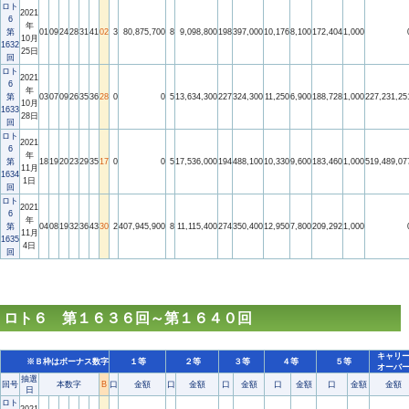
ロト
2021
6
年
第
01
09
24
28
31
41
02
3
80,875,700
8
9,098,800
198
397,000
10,176
8,100
172,404
1,000
10月
1632
25日
回
ロト
2021
6
年
第
03
07
09
26
35
36
28
0
0
5
13,634,300
227
324,300
11,250
6,900
188,728
1,000
227,231,25
10月
1633
28日
回
ロト
2021
6
年
第
18
19
20
23
29
35
17
0
0
5
17,536,000
194
488,100
10,330
9,600
183,460
1,000
519,489,07
11月
1634
1日
回
ロト
2021
6
年
第
04
08
19
32
36
43
30
2
407,945,900
8
11,115,400
274
350,400
12,950
7,800
209,292
1,000
11月
1635
4日
回
ロト６ 第１６３６回～第１６４０回
キャリ
※Ｂ枠はボーナス数字
１等
２等
３等
４等
５等
オーバ
抽選
回号
本数字
B
口
金額
口
金額
口
金額
口
金額
口
金額
金額
日
ロト