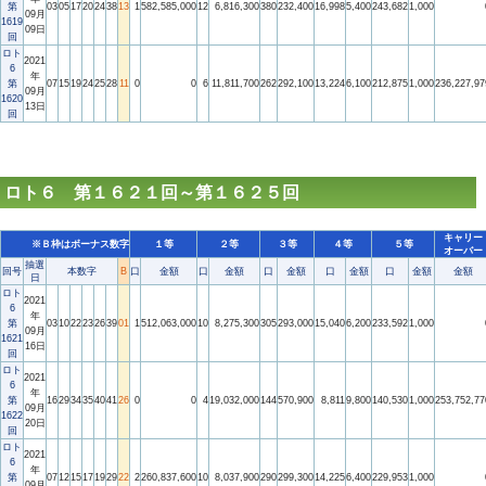
第
03
05
17
20
24
38
13
1
582,585,000
12
6,816,300
380
232,400
16,998
5,400
243,682
1,000
09月
1619
09日
回
ロト
2021
6
年
第
07
15
19
24
25
28
11
0
0
6
11,811,700
262
292,100
13,224
6,100
212,875
1,000
236,227,97
09月
1620
13日
回
ロト６ 第１６２１回～第１６２５回
キャリー
※Ｂ枠はボーナス数字
１等
２等
３等
４等
５等
オーバー
抽選
回号
本数字
B
口
金額
口
金額
口
金額
口
金額
口
金額
金額
日
ロト
2021
6
年
第
03
10
22
23
26
39
01
1
512,063,000
10
8,275,300
305
293,000
15,040
6,200
233,592
1,000
09月
1621
16日
回
ロト
2021
6
年
第
16
29
34
35
40
41
26
0
0
4
19,032,000
144
570,900
8,811
9,800
140,530
1,000
253,752,77
09月
1622
20日
回
ロト
2021
6
年
第
07
12
15
17
19
29
22
2
260,837,600
10
8,037,900
290
299,300
14,225
6,400
229,953
1,000
09月