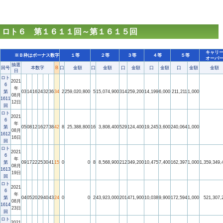
ロト６ 第１６１１回～第１６１５回
キャリ
※Ｂ枠はボーナス数字
１等
２等
３等
４等
５等
オーバ
抽選
回号
本数字
B
口
金額
口
金額
口
金額
口
金額
口
金額
金額
日
ロト
2021
6
年
第
03
14
16
24
32
36
34
2
259,020,800
5
15,074,900
314
259,200
14,199
6,000
211,211
1,000
08月
1611
12日
回
ロト
2021
6
年
第
05
08
12
16
27
38
42
8
25,388,800
16
3,808,400
529
124,400
19,245
3,600
240,064
1,000
08月
1612
16日
回
ロト
2021
6
年
第
09
17
22
25
30
41
15
0
0
8
8,568,900
212
349,200
10,475
7,400
162,397
1,000
1,359,349,
08月
1613
19日
回
ロト
2021
6
年
第
04
05
20
29
40
43
24
0
0
2
43,923,000
201
471,900
10,038
9,900
172,594
1,000
521,307,
08月
1614
23日
回
ロト
2021