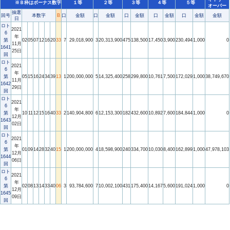
※Ｂ枠はボーナス数字
１等
２等
３等
４等
５等
オーバー
抽選
回号
本数字
B
口
金額
口
金額
口
金額
口
金額
口
金額
金額
日
ロト
2021
6
年
第
02
05
07
12
16
20
33
7
29,018,900
3
20,313,900
475
138,500
17,450
3,900
230,494
1,000
0
11月
1641
25日
回
ロト
2021
6
年
第
05
15
16
24
34
39
13
1
200,000,000
5
14,325,400
258
299,800
10,761
7,500
172,029
1,000
38,749,670
11月
1642
29日
回
ロト
2021
6
年
第
10
11
12
15
16
40
33
2
140,904,800
6
12,153,300
182
432,600
10,892
7,600
184,844
1,000
0
12月
1643
02日
回
ロト
2021
6
年
第
01
09
14
28
32
40
15
1
200,000,000
4
18,598,900
240
334,700
10,030
8,400
162,899
1,000
47,978,103
12月
1644
06日
回
ロト
2021
6
年
第
02
08
13
14
33
40
06
3
93,784,600
7
10,002,100
431
175,400
14,167
5,600
191,024
1,000
0
12月
1645
09日
回