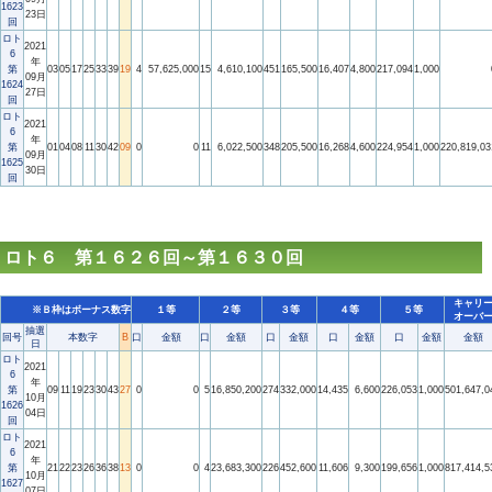
1623
23日
回
ロト
2021
6
年
第
03
05
17
25
33
39
19
4
57,625,000
15
4,610,100
451
165,500
16,407
4,800
217,094
1,000
09月
1624
27日
回
ロト
2021
6
年
第
01
04
08
11
30
42
09
0
0
11
6,022,500
348
205,500
16,268
4,600
224,954
1,000
220,819,03
09月
1625
30日
回
ロト６ 第１６２６回～第１６３０回
キャリ
※Ｂ枠はボーナス数字
１等
２等
３等
４等
５等
オーバ
抽選
回号
本数字
B
口
金額
口
金額
口
金額
口
金額
口
金額
金額
日
ロト
2021
6
年
第
09
11
19
23
30
43
27
0
0
5
16,850,200
274
332,000
14,435
6,600
226,053
1,000
501,647,0
10月
1626
04日
回
ロト
2021
6
年
第
21
22
23
26
36
38
13
0
0
4
23,683,300
226
452,600
11,606
9,300
199,656
1,000
817,414,5
10月
1627
07日