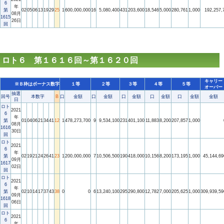
6
年
第
02
05
06
13
19
29
25
1
600,000,000
16
5,080,400
431
203,600
18,546
5,000
280,761
1,000
192,257,
08月
1615
26日
回
ロト６ 第１６１６回～第１６２０回
キャリー
※Ｂ枠はボーナス数字
１等
２等
３等
４等
５等
オーバー
抽選
回号
本数字
B
口
金額
口
金額
口
金額
口
金額
口
金額
金額
日
ロト
2021
6
年
第
01
04
06
21
34
41
12
1
478,273,700
9
9,534,100
231
401,100
11,883
8,200
207,857
1,000
08月
1616
30日
回
ロト
2021
6
年
第
02
19
21
24
26
41
23
1
200,000,000
7
10,506,500
190
418,000
10,156
8,200
173,195
1,000
45,144,69
09月
1617
02日
回
ロト
2021
6
年
第
02
10
14
17
37
43
38
0
0
6
13,240,100
295
290,800
12,782
7,000
205,625
1,000
309,939,59
09月
1618
06日
回
ロト
2021
6
年