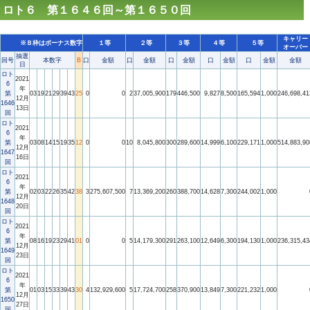
ロト６ 第１６４６回～第１６５０回
キャリー
※Ｂ枠はボーナス数字
１等
２等
３等
４等
５等
オーバー
抽選
回号
本数字
B
口
金額
口
金額
口
金額
口
金額
口
金額
金額
日
ロト
2021
6
年
第
03
19
21
29
39
43
25
0
0
2
37,005,900
179
446,500
9,827
8,500
165,594
1,000
246,698,41
12月
1646
13日
回
ロト
2021
6
年
第
03
08
14
15
19
35
12
0
0
10
8,045,800
300
289,600
14,999
6,100
229,171
1,000
514,883,90
12月
1647
16日
回
ロト
2021
6
年
第
02
03
22
26
35
42
38
3
275,607,500
7
13,369,200
260
388,700
14,628
7,300
244,002
1,000
12月
1648
20日
回
ロト
2021
6
年
第
08
16
19
23
29
41
01
0
0
5
14,179,300
291
263,100
12,649
6,300
194,130
1,000
236,315,43
12月
1649
23日
回
ロト
2021
6
年
第
01
03
15
33
39
43
30
4
132,929,600
5
17,724,700
258
370,900
13,849
7,300
221,232
1,000
12月
1650
27日
回