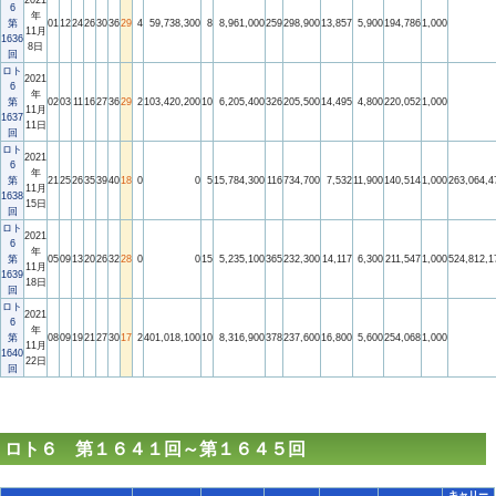
2021
6
年
第
01
12
24
26
30
36
29
4
59,738,300
8
8,961,000
259
298,900
13,857
5,900
194,786
1,000
11月
1636
8日
回
ロト
2021
6
年
第
02
03
11
16
27
36
29
2
103,420,200
10
6,205,400
326
205,500
14,495
4,800
220,052
1,000
11月
1637
11日
回
ロト
2021
6
年
第
21
25
26
35
39
40
18
0
0
5
15,784,300
116
734,700
7,532
11,900
140,514
1,000
263,064,4
11月
1638
15日
回
ロト
2021
6
年
第
05
09
13
20
26
32
28
0
0
15
5,235,100
365
232,300
14,117
6,300
211,547
1,000
524,812,1
11月
1639
18日
回
ロト
2021
6
年
第
08
09
19
21
27
30
17
2
401,018,100
10
8,316,900
378
237,600
16,800
5,600
254,068
1,000
11月
1640
22日
回
ロト６ 第１６４１回～第１６４５回
キャリー