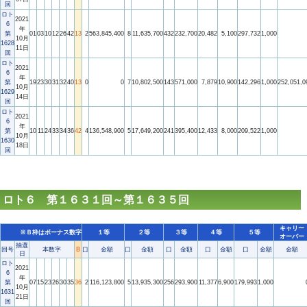
回
ロト
2021
6
年
第
01
03
10
12
26
42
13
2
563,845,400
8
11,635,700
432
232,700
20,482
5,100
297,732
1,000
10月
1628
11日
回
ロト
2021
6
年
第
19
23
30
31
32
40
13
0
0
7
10,802,500
143
571,000
7,879
10,900
142,296
1,000
252,051,0
10月
1629
14日
回
ロト
2021
6
年
第
10
11
24
33
34
36
42
4
136,548,900
5
17,649,200
241
395,400
12,433
8,000
209,522
1,000
10月
1630
18日
回
ロト６ 第１６３１回～第１６３５回
キャリー
※Ｂ枠はボーナス数字
１等
２等
３等
４等
５等
オーバー
抽選
回号
本数字
B
口
金額
口
金額
口
金額
口
金額
口
金額
金額
日
ロト
2021
6
年
第
07
15
23
26
30
35
36
2
116,123,800
5
13,935,300
256
293,900
11,377
6,900
179,993
1,000
10月
1631
21日
回