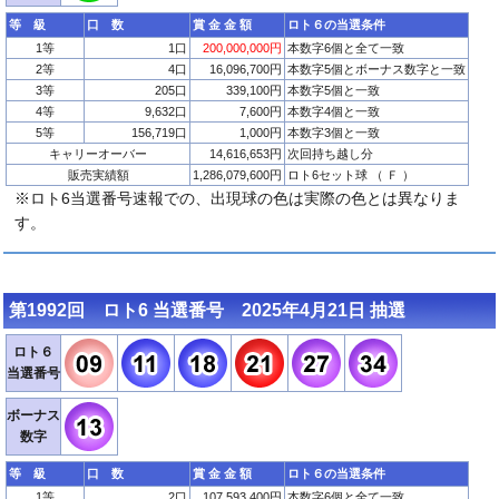
等 級
口 数
賞 金 金 額
ロト６の当選条件
1等
1口
200,000,000円
本数字6個と全て一致
2等
4口
16,096,700円
本数字5個とボーナス数字と一致
3等
205口
339,100円
本数字5個と一致
4等
9,632口
7,600円
本数字4個と一致
5等
156,719口
1,000円
本数字3個と一致
キャリーオーバー
14,616,653円
次回持ち越し分
販売実績額
1,286,079,600円
ロト6セット球 （ Ｆ ）
※ロト6当選番号速報での、出現球の色は実際の色とは異なりま
す。
第1992回 ロト6 当選番号 2025年4月21日 抽選
ロト６
当選番号
ボーナス
数字
等 級
口 数
賞 金 金 額
ロト６の当選条件
1等
2口
107,593,400円
本数字6個と全て一致