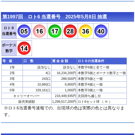
第1997回 ロト6 当選番号 2025年5月8日 抽選
ロト６
当選番号
ボーナス
数字
等 級
口 数
賞 金 金 額
ロト６の当選条件
1等
該当なし
該当なし
本数字6個と全て一致
2等
4口
16,234,200円
本数字5個とボーナス数字と一致
3等
243口
288,500円
本数字5個と一致
4等
10,860口
6,800円
本数字4個と一致
5等
159,161口
1,000円
本数字3個と一致
キャリーオーバー
216,449,935円
次回持ち越し分
販売実績額
1,299,517,200円
ロト6セット球 （ Ｈ ）
※ロト6当選番号速報での、出現球の色は実際の色とは異なりま
す。