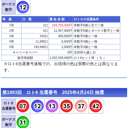
ボーナス
数字
等 級
口 数
賞 金 金 額
ロト６の当選条件
1等
1口
243,750,300円
本数字6個と全て一致
2等
6口
11,457,000円
本数字5個とボーナス数字と一致
3等
243口
305,500円
本数字5個と一致
4等
11,995口
6,500円
本数字4個と一致
5等
193,990口
1,000円
本数字3個と一致
キャリーオーバー
0円
次回持ち越し分
販売実績額
1,432,339,400円
ロト6セット球 （ Ｇ ）
※ロト6当選番号速報での、出現球の色は実際の色とは異なりま
す。
第1993回 ロト6 当選番号 2025年4月24日 抽選
ロト６
当選番号
ボーナス
数字