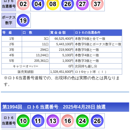
ロト６
当選番号
ボーナス
数字
等 級
口 数
賞 金 金 額
ロト６の当選条件
1等
3口
66,525,400円
本数字6個と全て一致
2等
11口
5,443,100円
本数字5個とボーナス数字と一致
3等
294口
219,900円
本数字5個と一致
4等
13,244口
5,100円
本数字4個と一致
5等
205,361口
1,000円
本数字3個と一致
キャリーオーバー
0円
次回持ち越し分
販売実績額
1,328,451,600円
ロト6セット球 （ Ｉ ）
※ロト6当選番号速報での、出現球の色は実際の色とは異なりま
す。
第1994回 ロト6 当選番号 2025年4月28日 抽選
ロト６
当選番号