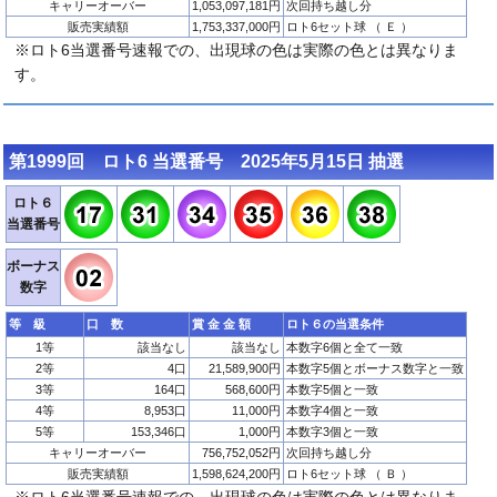
キャリーオーバー
1,053,097,181円
次回持ち越し分
販売実績額
1,753,337,000円
ロト6セット球 （ Ｅ ）
※ロト6当選番号速報での、出現球の色は実際の色とは異なりま
す。
第1999回 ロト6 当選番号 2025年5月15日 抽選
ロト６
当選番号
ボーナス
数字
等 級
口 数
賞 金 金 額
ロト６の当選条件
1等
該当なし
該当なし
本数字6個と全て一致
2等
4口
21,589,900円
本数字5個とボーナス数字と一致
3等
164口
568,600円
本数字5個と一致
4等
8,953口
11,000円
本数字4個と一致
5等
153,346口
1,000円
本数字3個と一致
キャリーオーバー
756,752,052円
次回持ち越し分
販売実績額
1,598,624,200円
ロト6セット球 （ Ｂ ）