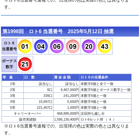
※ロト6当選番号速報での、出現球の色は実際の色とは異なりま
す。
第1998回 ロト6 当選番号 2025年5月12日 抽選
ロト６
当選番号
ボーナス
数字
等 級
口 数
賞 金 金 額
ロト６の当選条件
1等
該当なし
該当なし
本数字6個と全て一致
2等
8口
9,467,000円
本数字5個とボーナス数字と一致
3等
339口
241,200円
本数字5個と一致
4等
15,697口
5,500円
本数字4個と一致
5等
221,407口
1,000円
本数字3個と一致
キャリーオーバー
468,895,009円
次回持ち越し分
販売実績額
1,595,130,400円
ロト6セット球 （ Ａ ）
※ロト6当選番号速報での、出現球の色は実際の色とは異なりま
す。