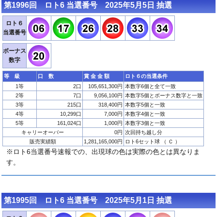
第1996回 ロト6 当選番号 2025年5月5日 抽選
ロト６
当選番号
ボーナス
数字
等 級
口 数
賞 金 金 額
ロト６の当選条件
1等
2口
105,651,300円
本数字6個と全て一致
2等
7口
9,056,100円
本数字5個とボーナス数字と一致
3等
215口
318,400円
本数字5個と一致
4等
10,299口
7,000円
本数字4個と一致
5等
161,024口
1,000円
本数字3個と一致
キャリーオーバー
0円
次回持ち越し分
販売実績額
1,281,165,000円
ロト6セット球 （ Ｃ ）
※ロト6当選番号速報での、出現球の色は実際の色とは異なりま
す。
第1995回 ロト6 当選番号 2025年5月1日 抽選