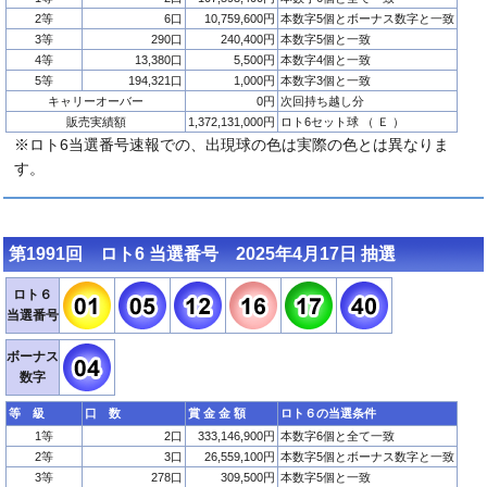
2等
6口
10,759,600円
本数字5個とボーナス数字と一致
3等
290口
240,400円
本数字5個と一致
4等
13,380口
5,500円
本数字4個と一致
5等
194,321口
1,000円
本数字3個と一致
キャリーオーバー
0円
次回持ち越し分
販売実績額
1,372,131,000円
ロト6セット球 （ Ｅ ）
※ロト6当選番号速報での、出現球の色は実際の色とは異なりま
す。
第1991回 ロト6 当選番号 2025年4月17日 抽選
ロト６
当選番号
ボーナス
数字
等 級
口 数
賞 金 金 額
ロト６の当選条件
1等
2口
333,146,900円
本数字6個と全て一致
2等
3口
26,559,100円
本数字5個とボーナス数字と一致
3等
278口
309,500円
本数字5個と一致