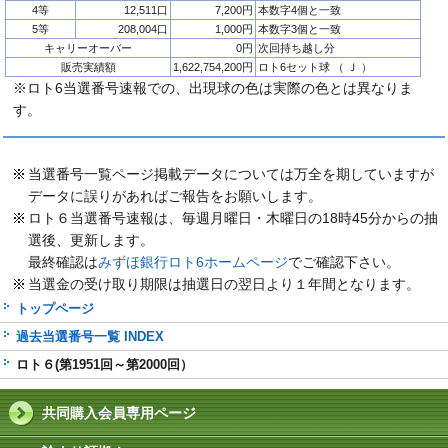
4等
12,511口
7,200円
本数字4個と一致
5等
208,004口
1,000円
本数字3個と一致
キャリーオーバー
0円
次回持ち越し分
販売実績額
1,622,754,200円
ロト6セット球 （ Ｊ ）
※ロト6当選番号速報での、出現球の色は実際の色とは異なりま
す。
当選番号一覧ページ掲載データについては万全を期していますが
データに誤りがあればご報告をお願いします。
ロト６当選番号速報は、毎週月曜日・木曜日の18時45分からの抽
選後、更新します。
最終確認は
みずほ銀行ロト6ホームページ
でご確認下さい。
当選金の受け取り期限は抽選日の翌日より１年間となります。
トップページ
過去当選番号一覧 INDEX
ロト６(第1951回～第2000回）
共同購入会員専用ページ