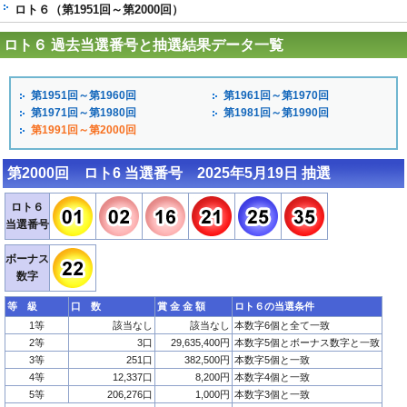
ロト６（第1951回～第2000回）
ロト６ 過去当選番号と抽選結果データ一覧
第1951回～第1960回
第1961回～第1970回
第1971回～第1980回
第1981回～第1990回
第1991回～第2000回
第2000回 ロト6 当選番号 2025年5月19日 抽選
ロト６
当選番号
ボーナス
数字
等 級
口 数
賞 金 金 額
ロト６の当選条件
1等
該当なし
該当なし
本数字6個と全て一致
2等
3口
29,635,400円
本数字5個とボーナス数字と一致
3等
251口
382,500円
本数字5個と一致
4等
12,337口
8,200円
本数字4個と一致
5等
206,276口
1,000円
本数字3個と一致