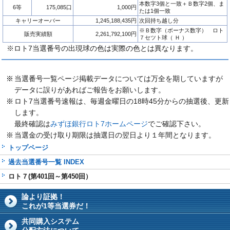
本数字3個と一致＋Ｂ数字2個、ま
6等
175,085口
1,000円
たは1個一致
キャリーオーバー
1,245,188,435円
次回持ち越し分
※Ｂ数字（ボーナス数字） ロト
販売実績額
2,261,792,100円
７セツト球（ Ｈ ）
※ロト7当選番号の出現球の色は実際の色とは異なります。
当選番号一覧ページ掲載データについては万全を期していますが
データに誤りがあればご報告をお願いします。
ロト7当選番号速報は、毎週金曜日の18時45分からの抽選後、更新
します。
最終確認は
みずほ銀行ロト7ホームページ
でご確認下さい。
当選金の受け取り期限は抽選日の翌日より１年間となります。
トップページ
過去当選番号一覧 INDEX
ロト７(第401回～第450回）
論より証拠！
これが1等当選券だ！
共同購入システム