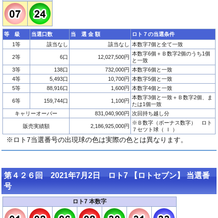
等 級
当選口数
当 選 金 額
ロト７の当選条件
1等
該当なし
該当なし
本数字7個と全て一致
本数字6個＋Ｂ数字2個のうち1個
2等
6口
12,027,500円
と一致
3等
138口
732,000円
本数字6個と一致
4等
5,493口
10,700円
本数字5個と一致
5等
88,916口
1,600円
本数字4個と一致
本数字3個と一致＋Ｂ数字2個、ま
6等
159,744口
1,100円
たは1個一致
キャリーオーバー
831,040,900円
次回持ち越し分
※Ｂ数字（ボーナス数字） ロト
販売実績額
2,186,925,000円
７セツト球（ Ｉ ）
※ロト7当選番号の出現球の色は実際の色とは異なります。
第４２６回 2021年7月2日 ロト7 【ロトセブン】 当選番
号
ロト7 本数字