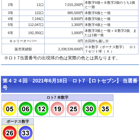
本数字6個＋Ｂ数字2個のうち1個
2等
11口
7,015,200円
と一致
3等
122口
885,500円
本数字6個と一致
4等
7,194口
8,800円
本数字5個と一致
5等
112,047口
1,300円
本数字4個と一致
本数字3個と一致＋Ｂ数字2個、ま
6等
192,350口
1,000円
たは1個一致
キャリーオーバー
0円
次回持ち越し分
※Ｂ数字（ボーナス数字） ロト
販売実績額
2,338,539,600円
７セツト球（ Ａ ）
※ロト7当選番号の出現球の色は実際の色とは異なります。
第４２４回 2021年6月18日 ロト7 【ロトセブン】 当選番
号
ロト7 本数字
ボーナス数字