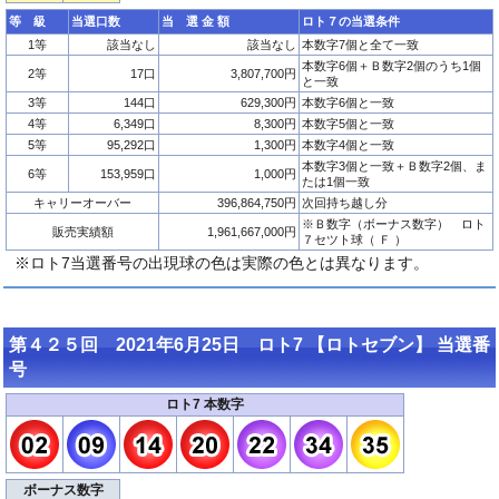
等 級
当選口数
当 選 金 額
ロト７の当選条件
1等
該当なし
該当なし
本数字7個と全て一致
本数字6個＋Ｂ数字2個のうち1個
2等
17口
3,807,700円
と一致
3等
144口
629,300円
本数字6個と一致
4等
6,349口
8,300円
本数字5個と一致
5等
95,292口
1,300円
本数字4個と一致
本数字3個と一致＋Ｂ数字2個、ま
6等
153,959口
1,000円
たは1個一致
キャリーオーバー
396,864,750円
次回持ち越し分
※Ｂ数字（ボーナス数字） ロト
販売実績額
1,961,667,000円
７セツト球（ Ｆ ）
※ロト7当選番号の出現球の色は実際の色とは異なります。
第４２５回 2021年6月25日 ロト7 【ロトセブン】 当選番
号
ロト7 本数字
ボーナス数字