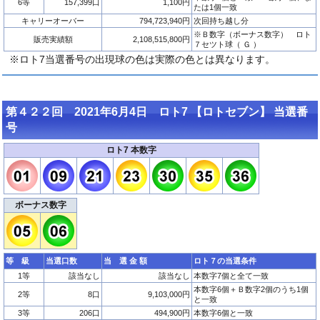
6等
157,399口
1,100円
たは1個一致
キャリーオーバー
794,723,940円
次回持ち越し分
※Ｂ数字（ボーナス数字） ロト
販売実績額
2,108,515,800円
７セツト球（ Ｇ ）
※ロト7当選番号の出現球の色は実際の色とは異なります。
第４２２回 2021年6月4日 ロト7 【ロトセブン】 当選番
号
ロト7 本数字
ボーナス数字
等 級
当選口数
当 選 金 額
ロト７の当選条件
1等
該当なし
該当なし
本数字7個と全て一致
本数字6個＋Ｂ数字2個のうち1個
2等
8口
9,103,000円
と一致
3等
206口
494,900円
本数字6個と一致