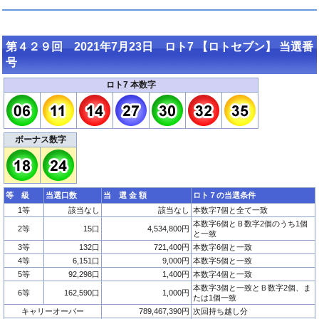
第４２９回 2021年7月23日 ロト7 【ロトセブン】 当選番
号
ロト7 本数字
ボーナス数字
等 級
当選口数
当 選 金 額
ロト７の当選条件
1等
該当なし
該当なし
本数字7個と全て一致
本数字6個とＢ数字2個のうち1個
2等
15口
4,534,800円
と一致
3等
132口
721,400円
本数字6個と一致
4等
6,151口
9,000円
本数字5個と一致
5等
92,298口
1,400円
本数字4個と一致
本数字3個と一致とＢ数字2個、ま
6等
162,590口
1,000円
たは1個一致
キャリーオーバー
789,467,390円
次回持ち越し分