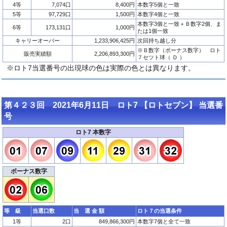
4等
7,074口
8,400円
本数字5個と一致
5等
97,729口
1,500円
本数字4個と一致
本数字3個と一致＋Ｂ数字2個、ま
6等
173,131口
1,000円
たは1個一致
キャリーオーバー
1,233,906,425円
次回持ち越し分
※Ｂ数字（ボーナス数字） ロト
販売実績額
2,206,893,300円
７セツト球（ Ｄ ）
※ロト7当選番号の出現球の色は実際の色とは異なります。
第４２３回 2021年6月11日 ロト7 【ロトセブン】 当選番
号
ロト7 本数字
ボーナス数字
等 級
当選口数
当 選 金 額
ロト７の当選条件
1等
2口
849,866,300円
本数字7個と全て一致