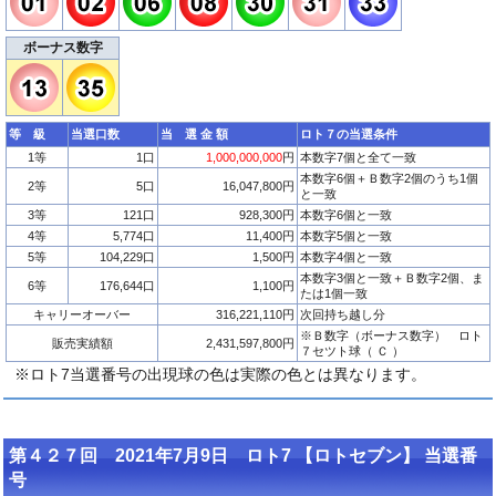
ボーナス数字
等 級
当選口数
当 選 金 額
ロト７の当選条件
1等
1口
1,000,000,000
円
本数字7個と全て一致
本数字6個＋Ｂ数字2個のうち1個
2等
5口
16,047,800円
と一致
3等
121口
928,300円
本数字6個と一致
4等
5,774口
11,400円
本数字5個と一致
5等
104,229口
1,500円
本数字4個と一致
本数字3個と一致＋Ｂ数字2個、ま
6等
176,644口
1,100円
たは1個一致
キャリーオーバー
316,221,110円
次回持ち越し分
※Ｂ数字（ボーナス数字） ロト
販売実績額
2,431,597,800円
７セツト球（ Ｃ ）
※ロト7当選番号の出現球の色は実際の色とは異なります。
第４２７回 2021年7月9日 ロト7 【ロトセブン】 当選番
号