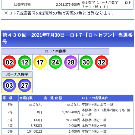
※Ｂ数字（ボーナス数字） ロト
販売実績額
2,061,375,600円
７セツト球（ Ｊ ）
※ロト7当選番号の出現球の色は実際の色とは異なります。
第４３０回 2021年7月30日 ロト7 【ロトセブン】 当選番
号
ロト7 本数字
ボーナス数字
等 級
当選口数
当 選 金 額
ロト７の当選条件
1等
該当なし
該当なし
本数字7個と全て一致
本数字6個＋Ｂ数字2個のうち1個
2等
8口
9,329,400円
と一致
3等
133口
785,600円
本数字6個と一致
4等
6,783口
9,000円
本数字5個と一致
5等
104,881口
1,400円
本数字4個と一致