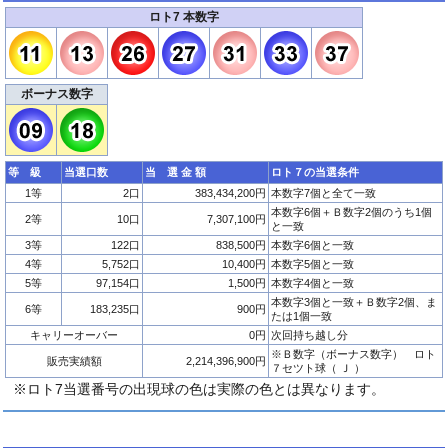
ロト7 本数字
ボーナス数字
等 級
当選口数
当 選 金 額
ロト７の当選条件
1等
2口
383,434,200円
本数字7個と全て一致
本数字6個＋Ｂ数字2個のうち1個
2等
10口
7,307,100円
と一致
3等
122口
838,500円
本数字6個と一致
4等
5,752口
10,400円
本数字5個と一致
5等
97,154口
1,500円
本数字4個と一致
本数字3個と一致＋Ｂ数字2個、ま
6等
183,235口
900円
たは1個一致
キャリーオーバー
0円
次回持ち越し分
※Ｂ数字（ボーナス数字） ロト
販売実績額
2,214,396,900円
７セツト球（ Ｊ ）
※ロト7当選番号の出現球の色は実際の色とは異なります。