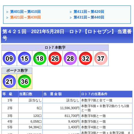
第401回～第410回
第411回～第420回
第421回～第430回
第431回～第440回
第４２１回 2021年5月28日 ロト7 【ロトセブン】 当選番
号
ロト7 本数字
ボーナス数字
等 級
当選口数
当 選 金 額
ロト７の当選条件
1等
該当なし
該当なし
本数字7個と全て一致
本数字6個＋Ｂ数字2個のうち1個
2等
6口
11,596,300円
と一致
3等
120口
811,700円
本数字6個と一致
4等
6,058口
9,400円
本数字5個と一致
5等
94,384口
1,400円
本数字4個と一致
本数字3個と一致＋Ｂ数字2個、ま