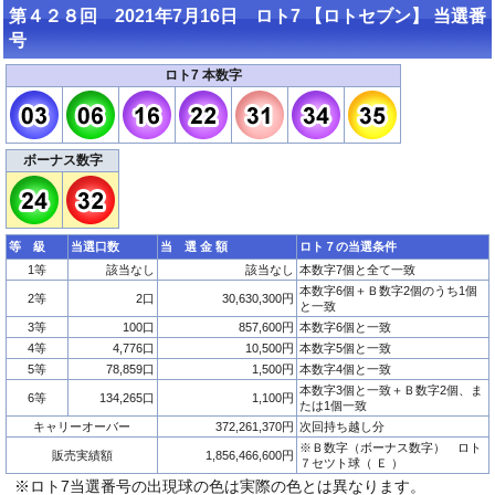
第４２８回 2021年7月16日 ロト7 【ロトセブン】 当選番
号
ロト7 本数字
ボーナス数字
等 級
当選口数
当 選 金 額
ロト７の当選条件
1等
該当なし
該当なし
本数字7個と全て一致
本数字6個＋Ｂ数字2個のうち1個
2等
2口
30,630,300円
と一致
3等
100口
857,600円
本数字6個と一致
4等
4,776口
10,500円
本数字5個と一致
5等
78,859口
1,500円
本数字4個と一致
本数字3個と一致＋Ｂ数字2個、ま
6等
134,265口
1,100円
たは1個一致
キャリーオーバー
372,261,370円
次回持ち越し分
※Ｂ数字（ボーナス数字） ロト
販売実績額
1,856,466,600円
７セツト球（ Ｅ ）
※ロト7当選番号の出現球の色は実際の色とは異なります。