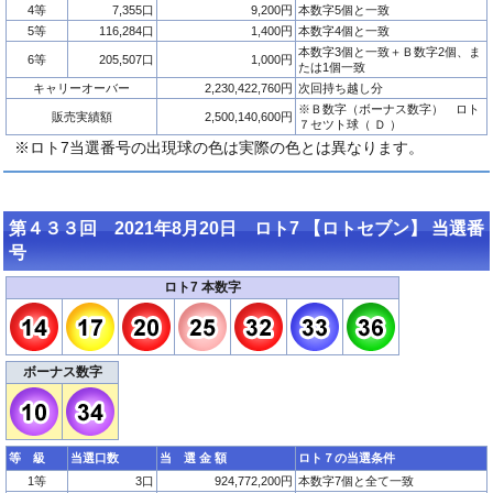
4等
7,355口
9,200円
本数字5個と一致
5等
116,284口
1,400円
本数字4個と一致
本数字3個と一致＋Ｂ数字2個、ま
6等
205,507口
1,000円
たは1個一致
キャリーオーバー
2,230,422,760円
次回持ち越し分
※Ｂ数字（ボーナス数字） ロト
販売実績額
2,500,140,600円
７セツト球（ Ｄ ）
※ロト7当選番号の出現球の色は実際の色とは異なります。
第４３３回 2021年8月20日 ロト7 【ロトセブン】 当選番
号
ロト7 本数字
ボーナス数字
等 級
当選口数
当 選 金 額
ロト７の当選条件
1等
3口
924,772,200円
本数字7個と全て一致