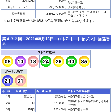
6等
200,427口
900円
たは1個一致
キャリーオーバー
1,739,327,690円
次回持ち越し分
※Ｂ数字（ボーナス数字） ロト
販売実績額
2,398,779,900円
７セツト球（ Ａ ）
※ロト7当選番号の出現球の色は実際の色とは異なります。
第４３２回 2021年8月13日 ロト7 【ロトセブン】 当選番
号
ロト7 本数字
ボーナス数字
等 級
当選口数
当 選 金 額
ロト７の当選条件
1等
該当なし
該当なし
本数字7個と全て一致
本数字6個＋Ｂ数字2個のうち1個
2等
12口
6,875,000円
と一致
3等
159口
726,400円
本数字6個と一致