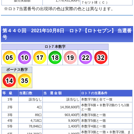
販売実績額
1,778,431,800円
７セツト球（ Ｃ ）
※ロト7当選番号の出現球の色は実際の色とは異なります。
第４４０回 2021年10月8日 ロト7 【ロトセブン】 当選番
号
ロト7 本数字
ボーナス数字
等 級
当選口数
当 選 金 額
ロト７の当選条件
1等
該当なし
該当なし
本数字7個と全て一致
本数字6個＋Ｂ数字2個のうち1個
2等
4口
14,358,600円
と一致
3等
89口
903,400円
本数字6個と一致
4等
4,718口
9,900円
本数字5個と一致
5等
78,846口
1,400円
本数字4個と一致
本数字3個と一致＋Ｂ数字2個、ま