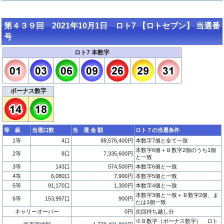
第４３９回 2021年10月1日 ロト7 【ロトセブン】 当選番
号
ロト7 本数字
ボーナス数字
等 級
当選口数
当 選 金 額
ロト７の当選条件
1等
4口
88,576,400円
本数字7個と全て一致
本数字6個＋Ｂ数字2個のうち1個
2等
8口
7,335,600円
と一致
3等
143口
574,500円
本数字6個と一致
4等
6,080口
7,900円
本数字5個と一致
5等
91,170口
1,300円
本数字4個と一致
本数字3個と一致＋Ｂ数字2個、ま
6等
153,997口
900円
たは1個一致
キャリーオーバー
0円
次回持ち越し分
※Ｂ数字（ボーナス数字） ロト