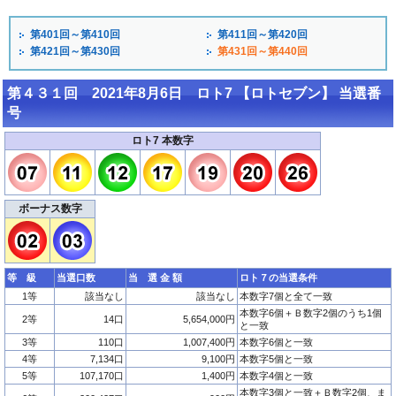
第401回～第410回
第411回～第420回
第421回～第430回
第431回～第440回
第４３１回 2021年8月6日 ロト7 【ロトセブン】 当選番
号
ロト7 本数字
ボーナス数字
等 級
当選口数
当 選 金 額
ロト７の当選条件
1等
該当なし
該当なし
本数字7個と全て一致
本数字6個＋Ｂ数字2個のうち1個
2等
14口
5,654,000円
と一致
3等
110口
1,007,400円
本数字6個と一致
4等
7,134口
9,100円
本数字5個と一致
5等
107,170口
1,400円
本数字4個と一致
本数字3個と一致＋Ｂ数字2個、ま