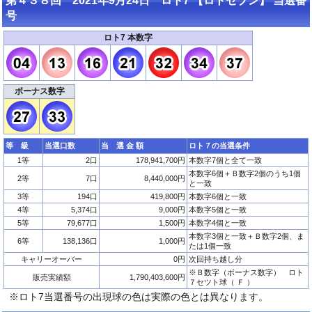
第４３８回 2021年9月24日 ロト7 【ロトセブン】 当選番
号
ロト7 本数字
ボーナス数字
等 級
当選口数
当 選 金 額
ロト７の当選条件
1等
2口
178,941,700円
本数字7個と全て一致
本数字6個＋Ｂ数字2個のうち1個
2等
7口
8,440,000円
と一致
3等
194口
419,800円
本数字6個と一致
4等
5,374口
9,000円
本数字5個と一致
5等
79,677口
1,500円
本数字4個と一致
本数字3個と一致＋Ｂ数字2個、ま
6等
138,136口
1,000円
たは1個一致
キャリーオーバー
0円
次回持ち越し分
※Ｂ数字（ボーナス数字） ロト
販売実績額
1,790,403,600円
７セツト球（ Ｆ ）
※ロト7当選番号の出現球の色は実際の色とは異なります。