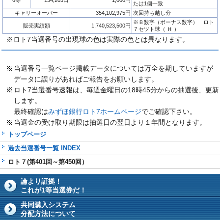
6等
134,203口
1,000円
たは1個一致
キャリーオーバー
354,102,975円
次回持ち越し分
※Ｂ数字（ボーナス数字） ロト
販売実績額
1,740,523,500円
７セツト球（ Ｈ ）
※ロト7当選番号の出現球の色は実際の色とは異なります。
当選番号一覧ページ掲載データについては万全を期していますが
データに誤りがあればご報告をお願いします。
ロト7当選番号速報は、毎週金曜日の18時45分からの抽選後、更新
します。
最終確認は
みずほ銀行ロト7ホームページ
でご確認下さい。
当選金の受け取り期限は抽選日の翌日より１年間となります。
トップページ
過去当選番号一覧 INDEX
ロト７(第401回～第450回）
論より証拠！
これが1等当選券だ！
共同購入システム
分配方法について