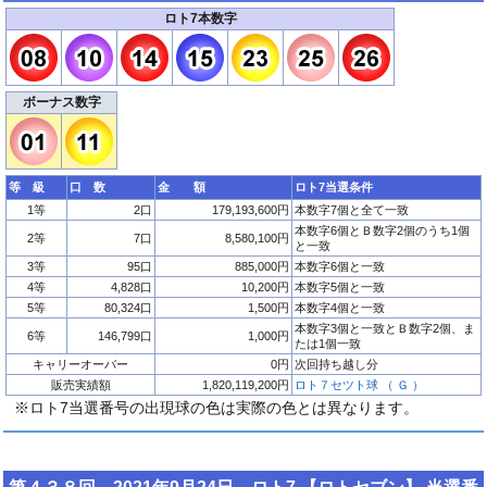
ロト7本数字
ボーナス数字
等 級
口 数
金 額
ロト7当選条件
1等
2口
179,193,600円
本数字7個と全て一致
本数字6個とＢ数字2個のうち1個
2等
7口
8,580,100円
と一致
3等
95口
885,000円
本数字6個と一致
4等
4,828口
10,200円
本数字5個と一致
5等
80,324口
1,500円
本数字4個と一致
本数字3個と一致とＢ数字2個、ま
6等
146,799口
1,000円
たは1個一致
キャリーオーバー
0円
次回持ち越し分
販売実績額
1,820,119,200円
ロト７セツト球 （ Ｇ ）
※ロト7当選番号の出現球の色は実際の色とは異なります。