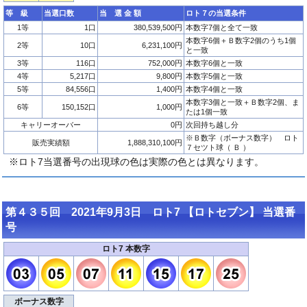
等 級
当選口数
当 選 金 額
ロト７の当選条件
1等
1口
380,539,500円
本数字7個と全て一致
本数字6個＋Ｂ数字2個のうち1個
2等
10口
6,231,100円
と一致
3等
116口
752,000円
本数字6個と一致
4等
5,217口
9,800円
本数字5個と一致
5等
84,556口
1,400円
本数字4個と一致
本数字3個と一致＋Ｂ数字2個、ま
6等
150,152口
1,000円
たは1個一致
キャリーオーバー
0円
次回持ち越し分
※Ｂ数字（ボーナス数字） ロト
販売実績額
1,888,310,100円
７セツト球（ Ｂ ）
※ロト7当選番号の出現球の色は実際の色とは異なります。
第４３５回 2021年9月3日 ロト7 【ロトセブン】 当選番
号
ロト7 本数字
ボーナス数字