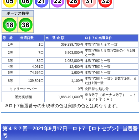
ボーナス数字
等 級
当選口数
当 選 金 額
ロト７の当選条件
1等
1口
369,299,700円
本数字7個と全て一致
本数字6個とＢ数字2個のうち1個
2等
7口
8,803,000円
と一致
3等
82口
1,052,000円
本数字6個と一致
4等
4,061口
12,400円
本数字5個と一致
5等
74,584口
1,600円
本数字4個と一致
本数字3個と一致とＢ数字2個、ま
6等
139,501口
1,100円
たは1個一致
キャリーオーバー
0円
次回持ち越し分
※Ｂ数字（ボーナス数字） ロト
販売実績額
1,888,491,600円
７セツト球（ Ａ ）
※ロト7当選番号の出現球の色は実際の色とは異なります。
第４３７回 2021年9月17日 ロト7 【ロトセブン】 当選番
号