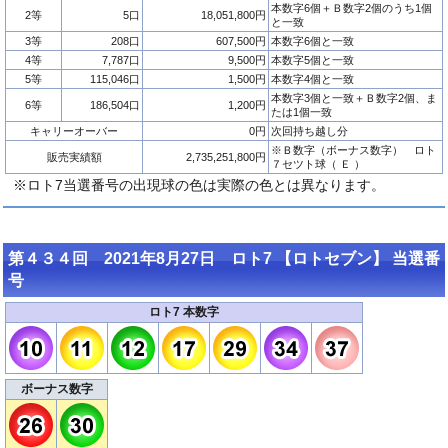
本数字6個＋Ｂ数字2個のうち1個
2等
5口
18,051,800円
と一致
3等
208口
607,500円
本数字6個と一致
4等
7,787口
9,500円
本数字5個と一致
5等
115,046口
1,500円
本数字4個と一致
本数字3個と一致＋Ｂ数字2個、ま
6等
186,504口
1,200円
たは1個一致
キャリーオーバー
0円
次回持ち越し分
※Ｂ数字（ボーナス数字） ロト
販売実績額
2,735,251,800円
７セツト球（ Ｅ ）
※ロト7当選番号の出現球の色は実際の色とは異なります。
第４３４回 2021年8月27日 ロト7 【ロトセブン】 当選番
号
ロト7 本数字
ボーナス数字