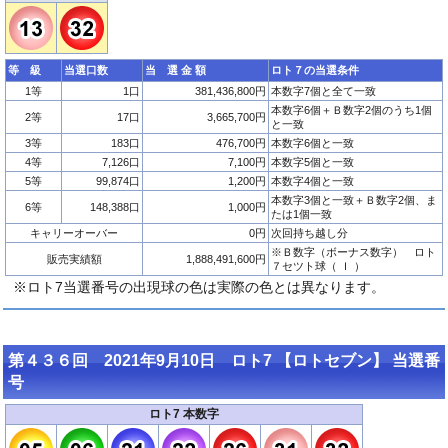
等 級
当選口数
当 選 金 額
ロト７の当選条件
1等
1口
381,436,800円
本数字7個と全て一致
本数字6個＋Ｂ数字2個のうち1個
2等
17口
3,665,700円
と一致
3等
183口
476,700円
本数字6個と一致
4等
7,126口
7,100円
本数字5個と一致
5等
99,874口
1,200円
本数字4個と一致
本数字3個と一致＋Ｂ数字2個、ま
6等
148,388口
1,000円
たは1個一致
キャリーオーバー
0円
次回持ち越し分
※Ｂ数字（ボーナス数字） ロト
販売実績額
1,888,491,600円
７セツト球（ Ｉ ）
※ロト7当選番号の出現球の色は実際の色とは異なります。
第４３６回 2021年9月10日 ロト7 【ロトセブン】 当選番
号
ロト7 本数字