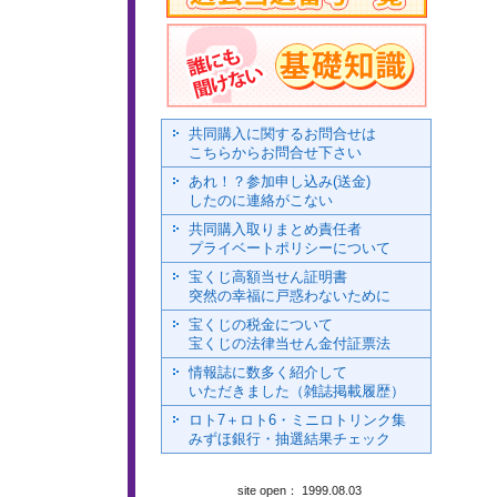
共同購入に関するお問合せは
こちらからお問合せ下さい
あれ！？参加申し込み(送金)
したのに連絡がこない
共同購入取りまとめ責任者
プライベートポリシーについて
宝くじ高額当せん証明書
突然の幸福に戸惑わないために
宝くじの税金について
宝くじの法律当せん金付証票法
情報誌に数多く紹介して
いただきました（雑誌掲載履歴）
ロト7＋ロト6・ミニロトリンク集
みずほ銀行・抽選結果チェック
site open： 1999.08.03