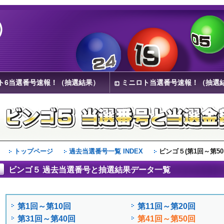
ト6当選番号速報！（抽選結果）
ミニロト当選番号速報！（抽選
トップページ
過去当選番号一覧 INDEX
ビンゴ５(第1回～第5
ビンゴ５ 過去当選番号と抽選結果データ一覧
第1回～第10回
第11回～第20回
第31回～第40回
第41回～第50回