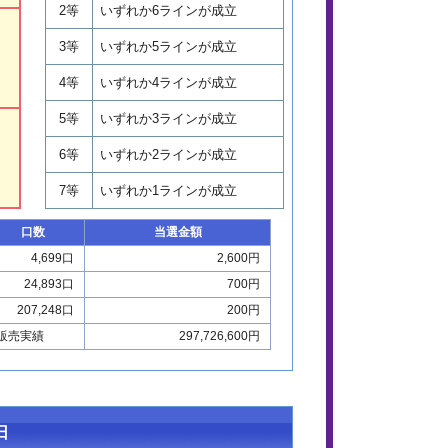
2等
いずれか6ラインが成立
3等
いずれか5ラインが成立
4等
いずれか4ラインが成立
5等
いずれか3ラインが成立
6等
いずれか2ラインが成立
7等
いずれか1ラインが成立
口数
当選金額
4,699口
2,600円
24,893口
700円
207,248口
200円
販売実績
297,726,600円
日