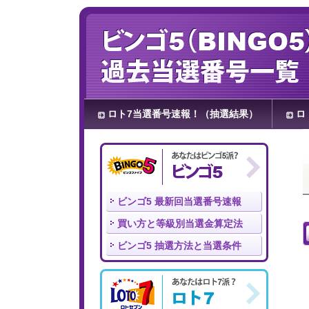
ロト7当選番号速報！（抽選結果）
ロ
ビンゴ5 最新回当選番号速報
買い方と等級別当選金算定法
ビンゴ5 抽選方法と当選条件