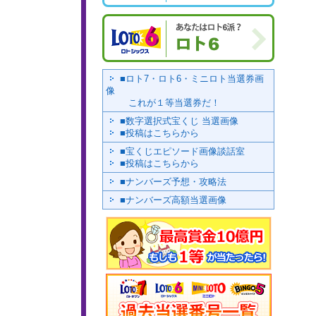
■ロト7・ロト6・ミニロト当選券画
像
これが１等当選券だ！
■数字選択式宝くじ 当選画像
■投稿はこちらから
■宝くじエピソード画像談話室
■投稿はこちらから
■ナンバーズ予想・攻略法
■ナンバーズ高額当選画像