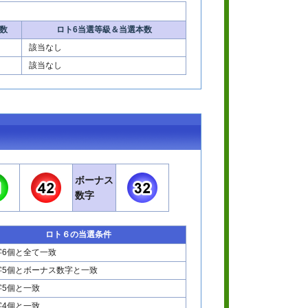
数
ロト6当選等級＆当選本数
該当なし
該当なし
ボーナス
数字
ロト６の当選条件
字6個と全て一致
字5個とボーナス数字と一致
字5個と一致
字4個と一致