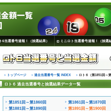
選金額一覧
回
ト6当選番号速報！（抽選結果）
ミニロト当選番号速報！（抽選
（
トップページ
過去当選番号一覧 INDEX
ロト６（第1851回～第
ロト６ 過去当選番号と抽選結果データ一覧
第1851回～第1860回
第1861回～第1870回
第1881回～第1890回
第1891回～第1900回