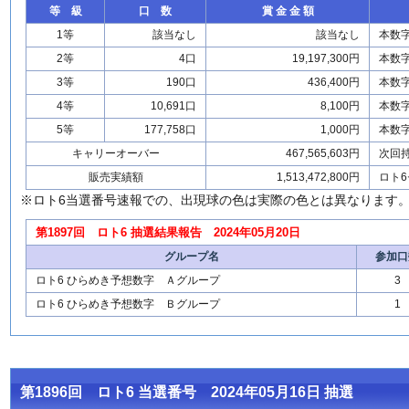
等 級
口 数
賞 金 金 額
1等
該当なし
該当なし
本数
2等
4口
19,197,300円
本数
3等
190口
436,400円
本数
4等
10,691口
8,100円
本数
5等
177,758口
1,000円
本数
キャリーオーバー
467,565,603円
次回
販売実績額
1,513,472,800円
ロト6
※ロト6当選番号速報での、出現球の色は実際の色とは異なります
第1897回 ロト6 抽選結果報告 2024年05月20日
グループ名
参加口
ロト6 ひらめき予想数字 Ａグループ
3
ロト6 ひらめき予想数字 Ｂグループ
1
第1896回 ロト6 当選番号 2024年05月16日 抽選