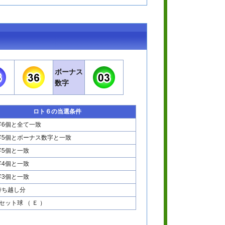
ボーナス
数字
ロト６の当選条件
字6個と全て一致
字5個とボーナス数字と一致
字5個と一致
字4個と一致
字3個と一致
持ち越し分
セット球 （ Ｅ ）
。