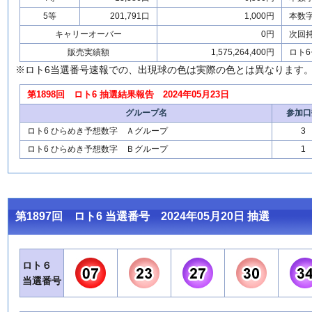
5等
201,791口
1,000円
本数
キャリーオーバー
0円
次回
販売実績額
1,575,264,400円
ロト6
※ロト6当選番号速報での、出現球の色は実際の色とは異なります
第1898回 ロト6 抽選結果報告 2024年05月23日
グループ名
参加口
ロト6 ひらめき予想数字 Ａグループ
3
ロト6 ひらめき予想数字 Ｂグループ
1
第1897回 ロト6 当選番号 2024年05月20日 抽選
ロト６
当選番号