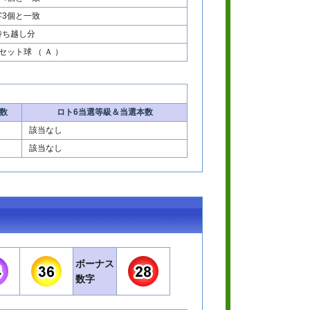
字3個と一致
持ち越し分
セット球 （ Ａ ）
。
数
ロト6当選等級＆当選本数
該当なし
該当なし
ボーナス
数字