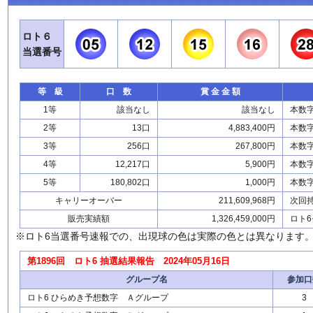
ロト６
当選番号
等 級
口 数
賞 金 金 額
1等
該当なし
該当なし
本数
2等
13口
4,883,400円
本数
3等
256口
267,800円
本数
4等
12,217口
5,900円
本数
5等
180,802口
1,000円
本数
キャリーオーバー
211,609,968円
次回
販売実績額
1,326,459,000円
ロト6
※ロト6当選番号速報での、出現球の色は実際の色とは異なります
第1896回 ロト6 抽選結果報告 2024年05月16日
グループ名
参加口
ロト6 ひらめき予想数字 Ａグループ
3