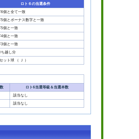
ロト６の当選条件
字6個と全て一致
字5個とボーナス数字と一致
字5個と一致
字4個と一致
字3個と一致
持ち越し分
セット球 （ Ｊ ）
。
数
ロト6当選等級＆当選本数
該当なし
該当なし