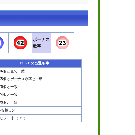
ボーナス
数字
ロト６の当選条件
字6個と全て一致
字5個とボーナス数字と一致
字5個と一致
字4個と一致
字3個と一致
持ち越し分
セット球 （ Ｃ ）
。