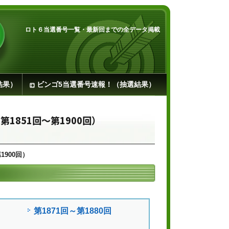
ロト６当選番号一覧・最新回までの全データ掲載
結果）
ビンゴ5当選番号速報！（抽選結果）
第1851回～第1900回）
1900回）
第1871回～第1880回