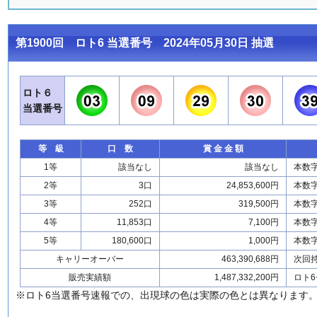
第1900回 ロト6 当選番号 2024年05月30日 抽選
ロト６
当選番号
等 級
口 数
賞 金 金 額
1等
該当なし
該当なし
本数
2等
3口
24,853,600円
本数
3等
252口
319,500円
本数
4等
11,853口
7,100円
本数
5等
180,600口
1,000円
本数
キャリーオーバー
463,390,688円
次回
販売実績額
1,487,332,200円
ロト6
※ロト6当選番号速報での、出現球の色は実際の色とは異なります