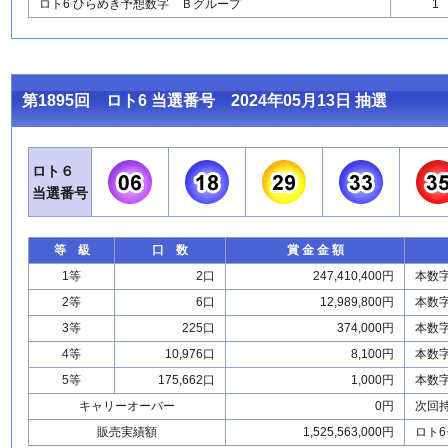
ロト6 ひらめき予想数字 Ｂグループ
1
第1895回 ロト6 当選番号 2024年05月13日 抽選
ロト６
当選番号
等 級
口 数
賞 金 金 額
1等
2口
247,410,400円
本数
2等
6口
12,989,800円
本数
3等
225口
374,000円
本数
4等
10,976口
8,100円
本数
5等
175,662口
1,000円
本数
キャリーオーバー
0円
次回
販売実績額
1,525,563,000円
ロト6