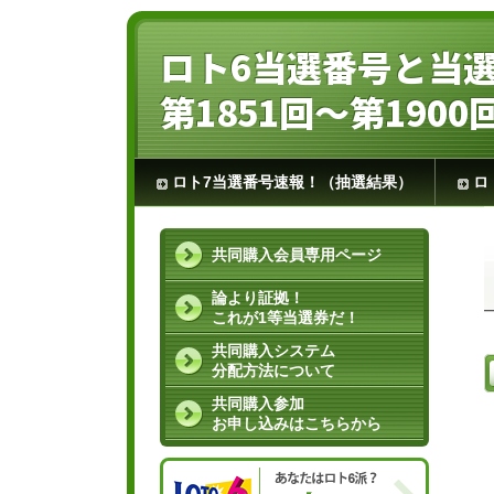
ロト6当選番号と当
第1851回～第1900
ロト7当選番号速報！（抽選結果）
ロ
共同購入会員専用ページ
論より証拠！
これが1等当選券だ！
共同購入システム
分配方法について
共同購入参加
お申し込みはこちらから