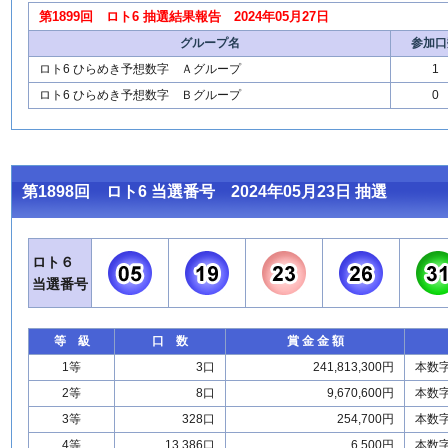
第1899回 ロト6 抽選結果報告 2024年05月27日
グループ名
参加口
ロト6 ひらめき予想数字 Ａグループ
1
ロト6 ひらめき予想数字 Ｂグループ
0
第1898回 ロト6 当選番号 2024年05月23日 抽選
ロト６
当選番号
等 級
口 数
賞 金 金 額
1等
3口
241,813,300円
本数
2等
8口
9,670,600円
本数
3等
328口
254,700円
本数
4等
13,386口
6,500円
本数