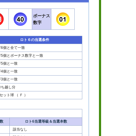
ボーナス
数字
ロト６の当選条件
字6個と全て一致
字5個とボーナス数字と一致
字5個と一致
字4個と一致
字3個と一致
持ち越し分
セット球 （ Ｆ ）
。
数
ロト6当選等級＆当選本数
該当なし