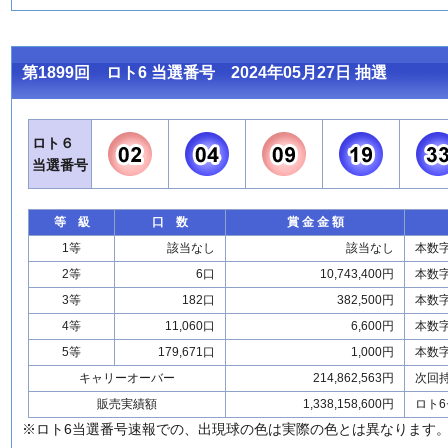
第1899回 ロト6 当選番号 2024年05月27日 抽選
ロト６
当選番号
等 級
口 数
賞 金 金 額
1等
該当なし
該当なし
本数
2等
6口
10,743,400円
本数
3等
182口
382,500円
本数
4等
11,060口
6,600円
本数
5等
179,671口
1,000円
本数
キャリーオーバー
214,862,563円
次回
販売実績額
1,338,158,600円
ロト6
※ロト6当選番号速報での、出現球の色は実際の色とは異なります