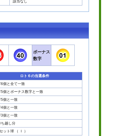
該当なし
ボーナス
数字
ロト６の当選条件
字6個と全て一致
字5個とボーナス数字と一致
字5個と一致
字4個と一致
字3個と一致
持ち越し分
セット球 （ Ｉ ）