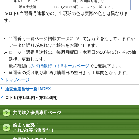
キャリーオーバー
0円
次回持ち越し分
販売実績額
1,524,281,800円
ロト6セット球 （ Ａ ）
※ロト6当選番号速報での、出現球の色は実際の色とは異なりま
す。
当選番号一覧ページ掲載データについては万全を期していますが
データに誤りがあればご報告をお願いします。
ロト６当選番号速報は、毎週月曜日・木曜日の18時45分からの抽
選後、更新します。
最終確認は
みずほ銀行ロト6ホームページ
でご確認下さい。
当選金の受け取り期限は抽選日の翌日より１年間となります。
トップページ
過去当選番号一覧 INDEX
ロト６(第1801回～第1850回）
共同購入会員専用ページ
論より証拠！
これが1等当選券だ！