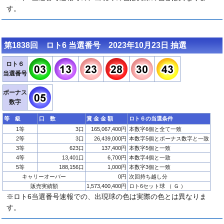
す。
第1838回 ロト6 当選番号 2023年10月23日 抽選
ロト６
当選番号
ボーナス
数字
等 級
口 数
賞 金 金 額
ロト６の当選条件
1等
3口
165,067,400円
本数字6個と全て一致
2等
3口
26,439,000円
本数字5個とボーナス数字と一致
3等
623口
137,400円
本数字5個と一致
4等
13,401口
6,700円
本数字4個と一致
5等
188,156口
1,000円
本数字3個と一致
キャリーオーバー
0円
次回持ち越し分
販売実績額
1,573,400,400円
ロト6セット球 （ Ｇ ）
※ロト6当選番号速報での、出現球の色は実際の色とは異なりま
す。