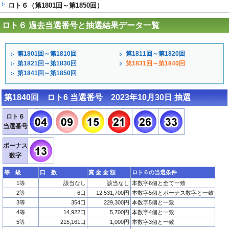
ロト６（第1801回～第1850回）
ロト６ 過去当選番号と抽選結果データ一覧
第1801回～第1810回
第1811回～第1820回
第1821回～第1830回
第1831回～第1840回
第1841回～第1850回
第1840回 ロト6 当選番号 2023年10月30日 抽選
ロト６
当選番号
ボーナス
数字
等 級
口 数
賞 金 金 額
ロト６の当選条件
1等
該当なし
該当なし
本数字6個と全て一致
2等
6口
12,531,700円
本数字5個とボーナス数字と一致
3等
354口
229,300円
本数字5個と一致
4等
14,922口
5,700円
本数字4個と一致
5等
215,161口
1,000円
本数字3個と一致