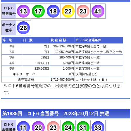
ロト６
当選番号
ボーナス
数字
等 級
口 数
賞 金 金 額
ロト６の当選条件
1等
2口
399,234,500円
本数字6個と全て一致
2等
7口
12,057,500円
本数字5個とボーナス数字と一致
3等
325口
280,400円
本数字5個と一致
4等
14,141口
6,800円
本数字4個と一致
5等
220,563口
1,000円
本数字3個と一致
キャリーオーバー
0円
次回持ち越し分
販売実績額
1,719,487,600円
ロト6セット球 （ Ｂ ）
※ロト6当選番号速報での、出現球の色は実際の色とは異なりま
す。
第1835回 ロト6 当選番号 2023年10月12日 抽選
ロト６
当選番号