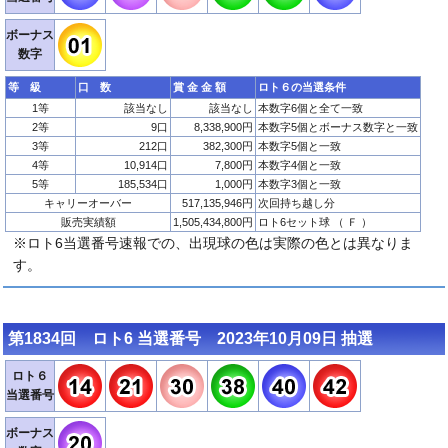
ボーナス
数字
等 級
口 数
賞 金 金 額
ロト６の当選条件
1等
該当なし
該当なし
本数字6個と全て一致
2等
9口
8,338,900円
本数字5個とボーナス数字と一致
3等
212口
382,300円
本数字5個と一致
4等
10,914口
7,800円
本数字4個と一致
5等
185,534口
1,000円
本数字3個と一致
キャリーオーバー
517,135,946円
次回持ち越し分
販売実績額
1,505,434,800円
ロト6セット球 （ Ｆ ）
※ロト6当選番号速報での、出現球の色は実際の色とは異なりま
す。
第1834回 ロト6 当選番号 2023年10月09日 抽選
ロト６
当選番号
ボーナス