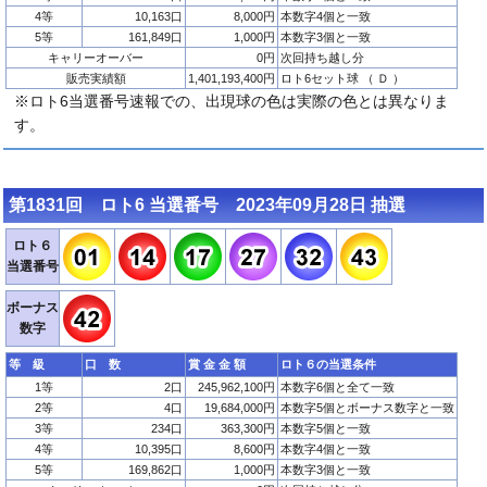
4等
10,163口
8,000円
本数字4個と一致
5等
161,849口
1,000円
本数字3個と一致
キャリーオーバー
0円
次回持ち越し分
販売実績額
1,401,193,400円
ロト6セット球 （ Ｄ ）
※ロト6当選番号速報での、出現球の色は実際の色とは異なりま
す。
第1831回 ロト6 当選番号 2023年09月28日 抽選
ロト６
当選番号
ボーナス
数字
等 級
口 数
賞 金 金 額
ロト６の当選条件
1等
2口
245,962,100円
本数字6個と全て一致
2等
4口
19,684,000円
本数字5個とボーナス数字と一致
3等
234口
363,300円
本数字5個と一致
4等
10,395口
8,600円
本数字4個と一致
5等
169,862口
1,000円
本数字3個と一致