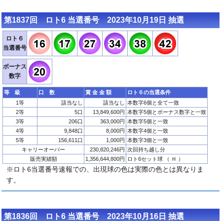
第1837回 ロト6 当選番号 2023年10月19日 抽選
ロト６
当選番号
ボーナス
数字
等 級
口 数
賞 金 金 額
ロト６の当選条件
1等
該当なし
該当なし
本数字6個と全て一致
2等
5口
13,849,600円
本数字5個とボーナス数字と一致
3等
206口
363,000円
本数字5個と一致
4等
9,848口
8,000円
本数字4個と一致
5等
156,611口
1,000円
本数字3個と一致
キャリーオーバー
230,820,246円
次回持ち越し分
販売実績額
1,356,644,800円
ロト6セット球 （ Ｈ ）
※ロト6当選番号速報での、出現球の色は実際の色とは異なりま
す。
第1836回 ロト6 当選番号 2023年10月16日 抽選