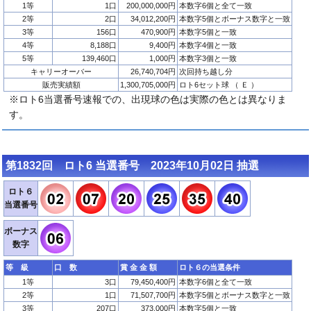
1等
1口
200,000,000円
本数字6個と全て一致
2等
2口
34,012,200円
本数字5個とボーナス数字と一致
3等
156口
470,900円
本数字5個と一致
4等
8,188口
9,400円
本数字4個と一致
5等
139,460口
1,000円
本数字3個と一致
キャリーオーバー
26,740,704円
次回持ち越し分
販売実績額
1,300,705,000円
ロト6セット球 （ Ｅ ）
※ロト6当選番号速報での、出現球の色は実際の色とは異なりま
す。
第1832回 ロト6 当選番号 2023年10月02日 抽選
ロト６
当選番号
ボーナス
数字
等 級
口 数
賞 金 金 額
ロト６の当選条件
1等
3口
79,450,400円
本数字6個と全て一致
2等
1口
71,507,700円
本数字5個とボーナス数字と一致
3等
207口
373,000円
本数字5個と一致