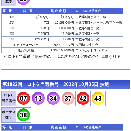
数字
等 級
口 数
賞 金 金 額
ロト６の当選条件
1等
該当なし
該当なし
本数字6個と全て一致
2等
7口
10,296,000円
本数字5個とボーナス数字と一致
3等
128口
608,000円
本数字5個と一致
4等
7,299口
11,200円
本数字4個と一致
5等
129,422口
1,000円
本数字3個と一致
キャリーオーバー
266,974,272円
次回持ち越し分
販売実績額
1,337,358,400円
ロト6セット球 （ Ｃ ）
※ロト6当選番号速報での、出現球の色は実際の色とは異なりま
す。
第1833回 ロト6 当選番号 2023年10月05日 抽選
ロト６
当選番号
ボーナス
数字
等 級
口 数
賞 金 金 額
ロト６の当選条件