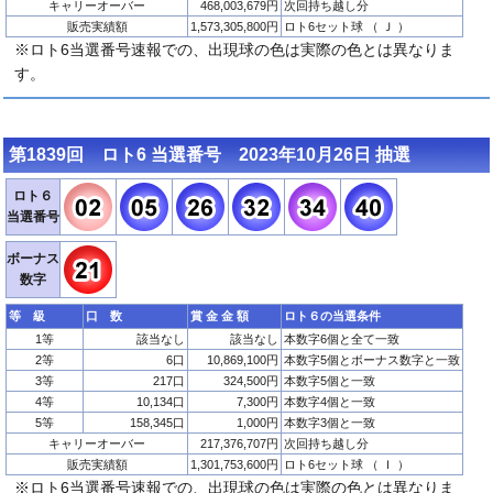
キャリーオーバー
468,003,679円
次回持ち越し分
販売実績額
1,573,305,800円
ロト6セット球 （ Ｊ ）
※ロト6当選番号速報での、出現球の色は実際の色とは異なりま
す。
第1839回 ロト6 当選番号 2023年10月26日 抽選
ロト６
当選番号
ボーナス
数字
等 級
口 数
賞 金 金 額
ロト６の当選条件
1等
該当なし
該当なし
本数字6個と全て一致
2等
6口
10,869,100円
本数字5個とボーナス数字と一致
3等
217口
324,500円
本数字5個と一致
4等
10,134口
7,300円
本数字4個と一致
5等
158,345口
1,000円
本数字3個と一致
キャリーオーバー
217,376,707円
次回持ち越し分
販売実績額
1,301,753,600円
ロト6セット球 （ Ｉ ）
※ロト6当選番号速報での、出現球の色は実際の色とは異なりま